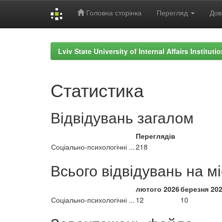
Головна сторінка
Перегляд
Дов
Skip
navigation
Lviv State University of Internal Affairs Institut
Статистика
Відвідувань загалом
Переглядів
Соціально-психологічні ...
218
Всього відвідувань на м
лютого 2026
березня 20
Соціально-психологічні ...
12
10