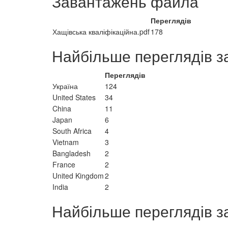
Завантажень файла
Переглядів
Хащівська кваліфікаційна.pdf
178
Найбільше переглядів з
Переглядів
Україна
124
United States
34
China
11
Japan
6
South Africa
4
Vietnam
3
Bangladesh
2
France
2
United Kingdom
2
India
2
Найбільше переглядів з