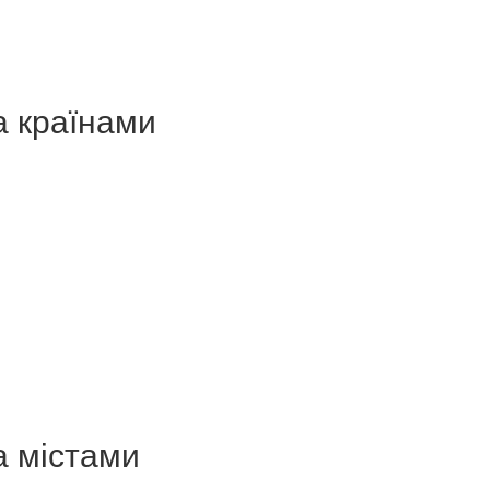
а країнами
а містами