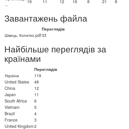
19
11
12
16
8
21
8
...
Завантажень файла
Переглядів
Швець, Копитко.pdf
33
Найбільше переглядів за
країнами
Переглядів
Україна
119
United States
48
China
12
Japan
11
South Africa
6
Vietnam
5
Brazil
4
France
3
United Kingdom
2