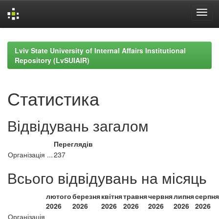
Skip
navigation
Lviv State University of Internal Affairs Institutional
Repository (LvSUIAIR)
Статистика
Відвідувань загалом
Переглядів
Організація ...
237
Всього відвідувань на місяць
лютого
березня
квітня
травня
червня
липня
серпня
2026
2026
2026
2026
2026
2026
2026
Організація