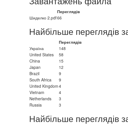
Завантажень файла
Переглядів
Шиделко 2.pdf
66
Найбільше переглядів з
Переглядів
Україна
148
United States
58
China
15
Japan
12
Brazil
9
South Africa
9
United Kingdom
4
Vietnam
4
Netherlands
3
Russia
3
Найбільше переглядів з