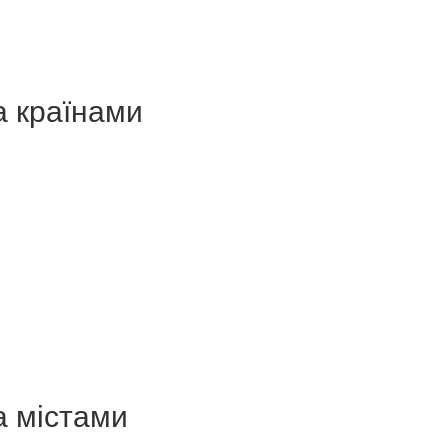
а країнами
а містами