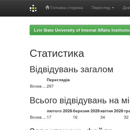
Головна сторінка
Перегляд
Дов
Skip
navigation
Lviv State University of Internal Affairs Institut
Статистика
Відвідувань загалом
Переглядів
Вплив ...
297
Всього відвідувань на м
лютого 2026
березня 2026
квітня 2026
тр
Вплив ...
17
16
34
32