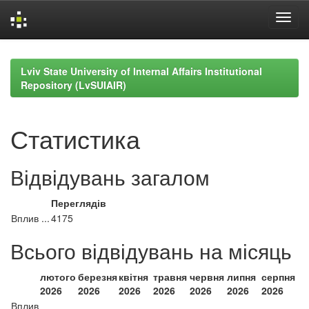
Skip
navigation
Lviv State University of Internal Affairs Institutional
Repository (LvSUIAIR)
Статистика
Відвідувань загалом
Переглядів
Вплив ...
4175
Всього відвідувань на місяць
лютого
березня
квітня
травня
червня
липня
серпня
2026
2026
2026
2026
2026
2026
2026
Вплив