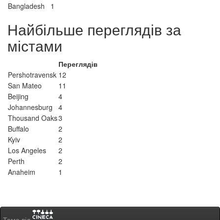
Bangladesh
1
Найбільше переглядів за
містами
Переглядів
Pershotravensk
12
San Mateo
11
Beijing
4
Johannesburg
4
Thousand Oaks
3
Buffalo
2
Kyiv
2
Los Angeles
2
Perth
2
Anaheim
1
Тема від