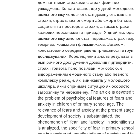
домінантними страхами є страх фізичних
ушкоджень. Констатовано, що у дітей молодшог
шкільного віку чоловічої статі домінують шкільні
страхи, страх власної смерті або смерті батьків,
соціальні та просторові страхи, а також страхи
казкових персонажів та привидів. У дітей молод
шкільного віку жіночої статі переважає страх твар
темряви, кошмарів і фільмів-жахів. Загалом,
констатовано середній рівень тривожності в груп
досліджуваних. Кореляційний аналіз результатів
емпіричного дослідження дозволив підтвердити,
страх і тривога тісно пов’язані між собою, є
відображенням емоційного стану або певного
комплексу реакцій, які виникають у молодшого
школяра, який сприймає ситуацію як особисто
загрозливу та небезпечну. The article is devoted 
the problem of psychological features of fears and
anxiety in children of primary school age. The
relevance of fears and anxiety at the present stage
development of society is substantiated, the
phenomenon of "fear" and "anxiety" in scientific st
is analyzed, the specificity of fear in primary school
age is considered, manifestations of anxiety and fe