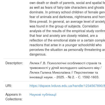
own death or death of parents, social and spatial f
as well as fears of fairy-tale characters and ghosts
dominate. In primary school children of female gen
fear of animals and darkness, nightmares and horr
films prevail. In general, an average level of anxiet
was found in the group of subjects. Correlation
analysis of the results of the empirical study confi
that fear and anxiety are closely related, are a
reflection of the emotional state or a certain compl
reactions that arise in a younger schoolchild who
perceives the situation as personally threatening a
dangerous.
Description:
Лялюк Г.В. Психологічні особливості страхів та
тривожності у дітей молодшого шкільного віку /
Лялюк Галина Миколаївна // Перспективи та
інновації науки. - 2025. - № 2. - С. 1592-1603.
URI:
https://dspace.lvduvs.edu.ua/handle/1234567890/
Appears in
Наукові публікації
Collections: