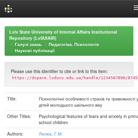
Skip
navigation
Lviv State University of Internal Affairs Institutional
Repository (LvSUIAIR)
Галузі знань
Педагогіка. Психологія
Наукові публікації
Please use this identifier to cite or link to this item:
https://dspace.lvduvs.edu.ua/handle/1234567890/8745
Title:
Психологічні особливості страхів та тривожності 
дітей молодшого шкільного віку
Other Titles:
Psychological features of fears and anxiety in prim
school children
Authors:
Лялюк, Г.М.