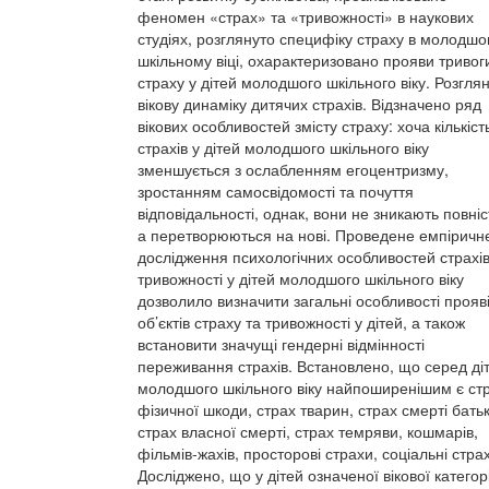
феномен «страх» та «тривожності» в наукових
студіях, розглянуто специфіку страху в молодш
шкільному віці, охарактеризовано прояви тривог
страху у дітей молодшого шкільного віку. Розгля
вікову динаміку дитячих страхів. Відзначено ряд
вікових особливостей змісту страху: хоча кількіст
страхів у дітей молодшого шкільного віку
зменшується з ослабленням егоцентризму,
зростанням самосвідомості та почуття
відповідальності, однак, вони не зникають повніс
а перетворюються на нові. Проведене емпіричн
дослідження психологічних особливостей страхів
тривожності у дітей молодшого шкільного віку
дозволило визначити загальні особливості прояв
об’єктів страху та тривожності у дітей, а також
встановити значущі гендерні відмінності
переживання страхів. Встановлено, що серед ді
молодшого шкільного віку найпоширенішим є ст
фізичної шкоди, страх тварин, страх смерті батьк
страх власної смерті, страх темряви, кошмарів,
фільмів-жахів, просторові страхи, соціальні стра
Досліджено, що у дітей означеної вікової категорі