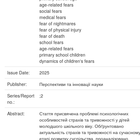
age-related fears
social fears
medical fears
fear of nightmares
fear of physical injury
fear of death
school fears
age-related fears
primary school children
dynamics of children's fears
Issue Date:
2025
Publisher:
Перспективи та інновації науки
Series/Report
;2
no.:
Abstract:
Стаття присвячена проблемі психологічних
особливостей страхів та тривожності у дітей
молодшого шкільного віку. Обґрунтовано
актуальність страхів та тривожності на сучасном
етапі розвитку суспільства, проаналізовано