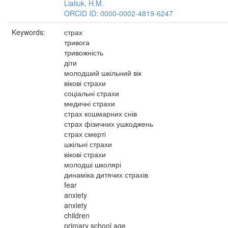
Lialiuk, H.M.
ORCID ID: 0000-0002-4819-6247
Keywords:
страх
тривога
тривожність
діти
молодший шкільний вік
вікові страхи
соціальні страхи
медичні страхи
страх кошмарних снів
страх фізичних ушкоджень
страх смерті
шкільні страхи
вікові страхи
молодші школярі
динаміка дитячих страхів
fear
anxiety
anxiety
children
primary school age