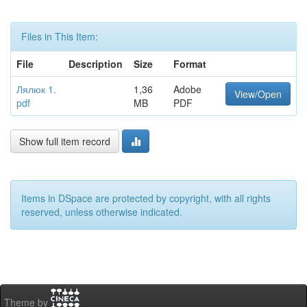
Files in This Item:
File
Description
Size
Format
Лялюк 1.
1,36
Adobe
View/Open
pdf
MB
PDF
Show full item record
Items in DSpace are protected by copyright, with all rights
reserved, unless otherwise indicated.
Theme by