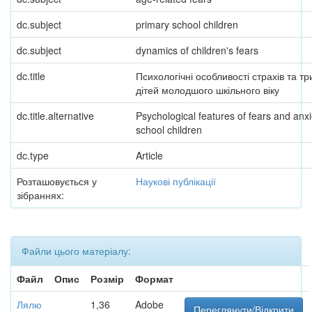
dc.subject
primary school children
dc.subject
dynamics of children's fears
dc.title
Психологічні особливості страхів та тр
дітей молодшого шкільного віку
dc.title.alternative
Psychological features of fears and anxi
school children
dc.type
Article
Розташовується у
Наукові публікації
зібраннях:
Файли цього матеріалу:
Файл
Опис
Розмір
Формат
Лялю
1,36
Adobe
Переглянути/Відкрити