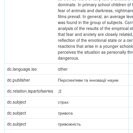
dominate. In primary school children of
fear of animals and darkness, nightmar
films prevail. In general, an average leve
was found in the group of subjects. Corr
analysis of the results of the empirical 
that fear and anxiety are closely related
reflection of the emotional state or a ce
reactions that arise in a younger school
perceives the situation as personally th
dangerous.
dc.language.iso
other
dc.publisher
Перспективи та інновації науки
dc.relation.ispartofseries
;2
dc.subject
страх
dc.subject
тривога
dc.subject
тривожність