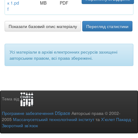
к 1.pd
MB
PDF
f
Показати базовий опис матеріалу
Перегляд статистики
Усі матеріали в архіві електронних ресурсів захищені
авторським правом, всі права збережені.
Тема від
Програмне забезпечення DSpace
Авторські права © 2002-
2005
Массачусетський технологічний інститут
та
Х’юлет Пакард
-
Зворотний зв’язок