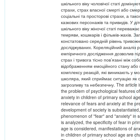
шкільного віку чоловічої статі домінуют
страхи, страх власної смерті або смерт
соціальні та просторові страхи, а тако
казкових персонажів та привидів. У д
шкільного віку жіночої статі переважає
темряви, кошмарів і фільмів-жахів. За
констатовано середній рівень тривожно
досліджуваних. Кореляційний аналіз р
емпіричного дослідження дозволив пі
страх і тривога тісно пов’язані між соб
відображенням емоційного стану або 
комплексу реакцій, які виникають у м
школяра, який сприймає ситуацію як 
загрозливу та небезпечну. The article i
the problem of psychological features o
anxiety in children of primary school ag
relevance of fears and anxiety at the pr
development of society is substantiated,
phenomenon of "fear" and "anxiety" in sc
is analyzed, the specificity of fear in pr
age is considered, manifestations of anx
in children of primary school age are ch