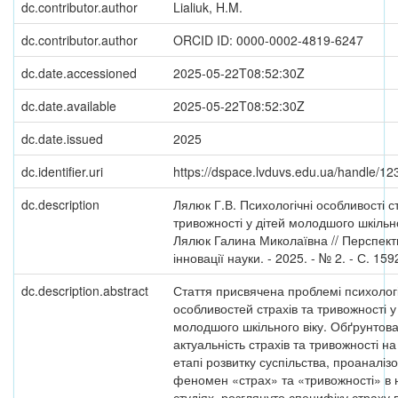
dc.contributor.author
Lialiuk, H.M.
dc.contributor.author
ORCID ID: 0000-0002-4819-6247
dc.date.accessioned
2025-05-22T08:52:30Z
dc.date.available
2025-05-22T08:52:30Z
dc.date.issued
2025
dc.identifier.uri
https://dspace.lvduvs.edu.ua/handle/1
dc.description
Лялюк Г.В. Психологічні особливості ст
тривожності у дітей молодшого шкільно
Лялюк Галина Миколаївна // Перспект
інновації науки. - 2025. - № 2. - С. 15
dc.description.abstract
Стаття присвячена проблемі психолог
особливостей страхів та тривожності у
молодшого шкільного віку. Обґрунтов
актуальність страхів та тривожності н
етапі розвитку суспільства, проаналіз
феномен «страх» та «тривожності» в 
студіях, розглянуто специфіку страху