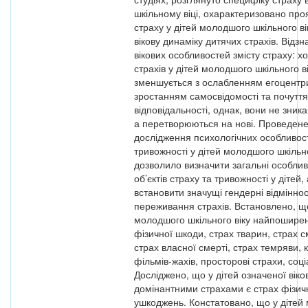
шкільному віці, охарактеризовано про
страху у дітей молодшого шкільного ві
вікову динаміку дитячих страхів. Відз
вікових особливостей змісту страху: хо
страхів у дітей молодшого шкільного в
зменшується з ослабленням егоцентр
зростанням самосвідомості та почуття
відповідальності, однак, вони не зник
а перетворюються на нові. Проведен
дослідження психологічних особливост
тривожності у дітей молодшого шкільно
дозволило визначити загальні особлив
об’єктів страху та тривожності у дітей,
встановити значущі гендерні відміннос
переживання страхів. Встановлено, щ
молодшого шкільного віку найпоширен
фізичної шкоди, страх тварин, страх см
страх власної смерті, страх темряви, 
фільмів-жахів, просторові страхи, соці
Досліджено, що у дітей означеної віков
домінантними страхами є страх фізич
ушкоджень. Констатовано, що у дітей