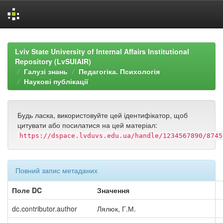
Skip
navigation
Lviv State University of Internal Affairs Institutional
Repository (LvSUIAIR)
Галузі знань
Педагогіка. Психологія
Наукові публікації
Будь ласка, використовуйте цей ідентифікатор, щоб
цитувати або посилатися на цей матеріал:
https://dspace.lvduvs.edu.ua/handle/1234567890/8745
Повний запис метаданих
Поле DC
Значення
dc.contributor.author
Лялюк, Г.М.