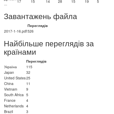
17
15
14
28
15
19
5
...
Завантажень файла
Переглядів
2017-1-16.pdf
526
Найбільше переглядів за
країнами
Переглядів
Україна
115
Japan
32
United States
25
China
11
Vietnam
9
South Africa
5
France
4
Netherlands
4
Brazil
3