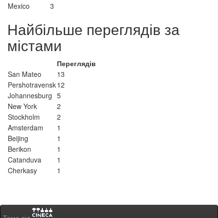
Mexico
3
Найбільше переглядів за
містами
Переглядів
San Mateo
13
Pershotravensk
12
Johannesburg
5
New York
2
Stockholm
2
Amsterdam
1
Beijing
1
Berikon
1
Catanduva
1
Cherkasy
1
Тема від