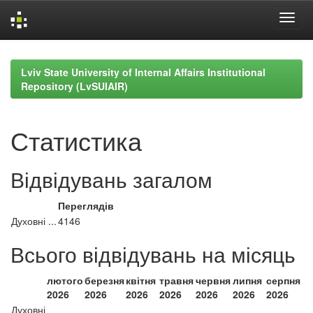
Skip
navigation
Lviv State University of Internal Affairs Institutional
Repository (LvSUIAIR)
Статистика
Відвідувань загалом
Переглядів
Духовні ...
4146
Всього відвідувань на місяць
лютого
березня
квітня
травня
червня
липня
серпня
2026
2026
2026
2026
2026
2026
2026
Духовні