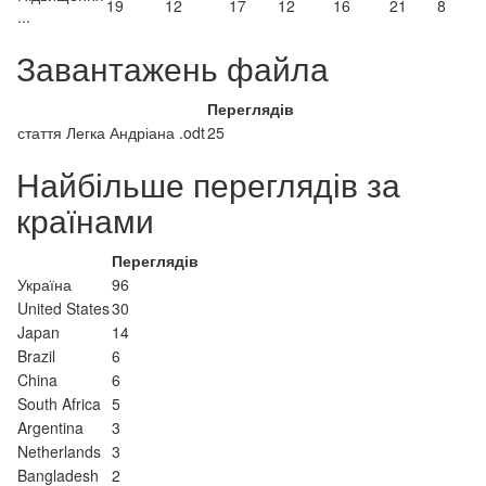
19
12
17
12
16
21
8
...
Завантажень файла
Переглядів
стаття Легка Андріана .odt
25
Найбільше переглядів за
країнами
Переглядів
Україна
96
United States
30
Japan
14
Brazil
6
China
6
South Africa
5
Argentina
3
Netherlands
3
Bangladesh
2