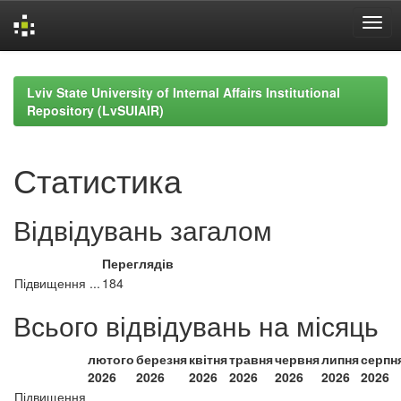
Skip
navigation
Lviv State University of Internal Affairs Institutional
Repository (LvSUIAIR)
Статистика
Відвідувань загалом
Переглядів
Підвищення ...
184
Всього відвідувань на місяць
лютого
березня
квітня
травня
червня
липня
серпн
2026
2026
2026
2026
2026
2026
2026
Підвищення