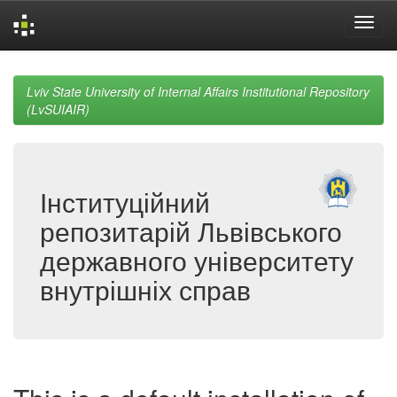
Skip
navigation
Lviv State University of Internal Affairs Institutional Repository
(LvSUIAIR)
Інституційний
репозитарій Львівського
державного університету
внутрішніх справ