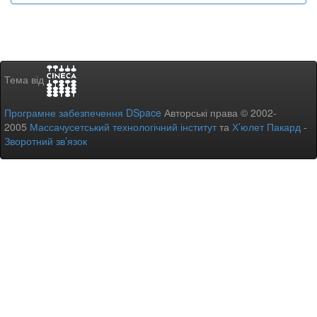
Тема від
Програмне забезпечення DSpace
Авторські права © 2002-
2005
Массачусетський технологічний інститут
та
Х’юлет Пакард
-
Зворотний зв’язок