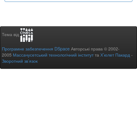
Тема від
Програмне забезпечення DSpace
Авторські права © 2002-
2005
Массачусетський технологічний інститут
та
Х’юлет Пакард
-
Зворотний зв’язок