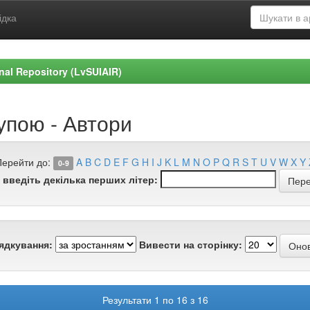
ідка
ional Repository (LvSUIAIR)
упою - Автори
Перейти до:
A
B
C
D
E
F
G
H
I
J
K
L
M
N
O
P
Q
R
S
T
U
V
W
X
Y
0-9
 введіть декілька перших літер:
ядкування:
Вивести на сторінку:
Результати 1 по 16 з 16