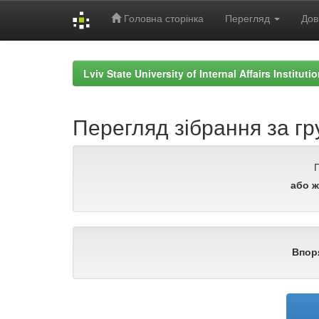
Головна сторінка
Перегляд
Дов
Skip
navigation
Lviv State University of Internal Affairs Institut
Перегляд зібрання за гр
або ж
Впор