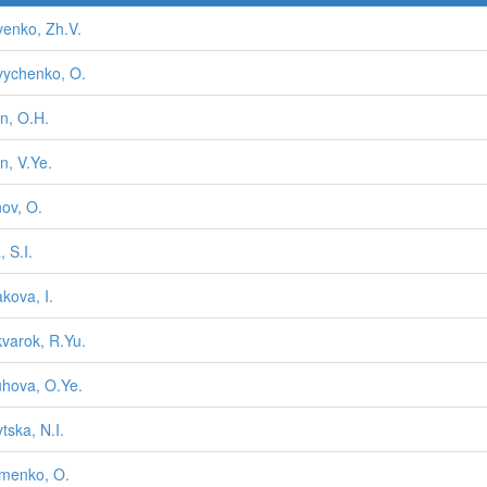
enko, Zh.V.
ychenko, O.
n, O.H.
n, V.Ye.
nov, O.
 S.I.
kova, I.
varok, R.Yu.
uhova, O.Ye.
tska, N.I.
menko, O.