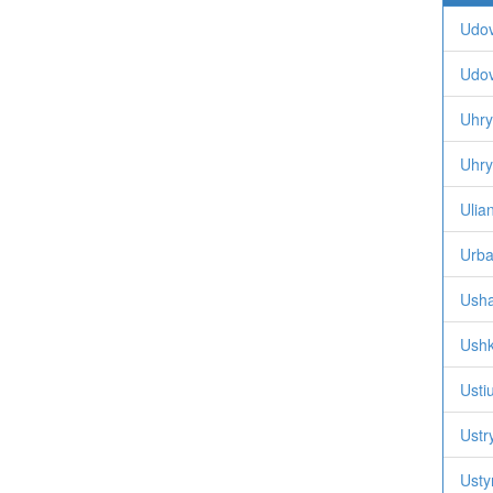
Udov
Udov
Uhry
Uhry
Ulia
Urba,
Usha
Ushk
Usti
Ustry
Usty