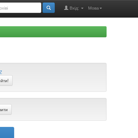
Вхід:
Мова
Z