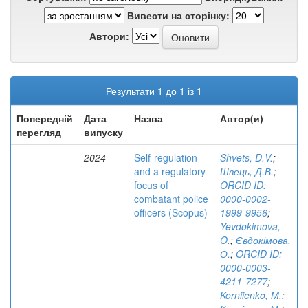
Вивести на сторінку:
Автори:
Результати 1 до 1 із 1
Попередній
Дата
Назва
Автор(и)
перегляд
випуску
2024
Self-regulation
Shvets, D.V.
;
and a regulatory
Швець, Д.В.
;
focus of
ORCID ID:
combatant police
0000-0002-
officers (Scopus)
1999-9956
;
Yevdokimova,
O.
;
Євдокімова,
О.
;
ORCID ID:
0000-0003-
4211-7277
;
Korniienko, M.
;