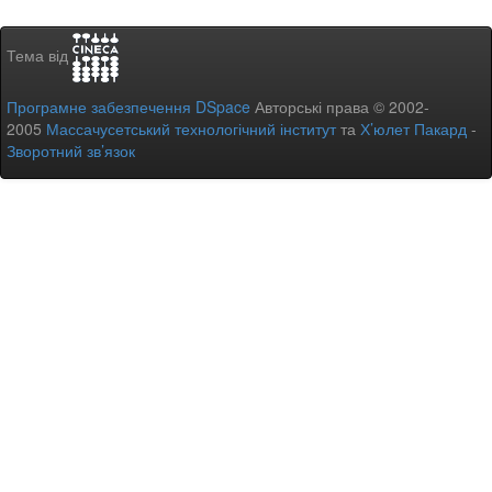
Тема від
Програмне забезпечення DSpace
Авторські права © 2002-
2005
Массачусетський технологічний інститут
та
Х’юлет Пакард
-
Зворотний зв’язок