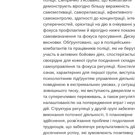
демонструють вірогідно більшу вираженість
самомотивації, саморелаксації, афективного
самоконтролю, здатності до концентрації, інте
суперечностей, орієнтації на дію в очікуванні у
фокуса профілактики й вірогідно нижчі показн
самовизначення та фокуса просування. Дискус
висновки. Обґрунтовано, що в поліцейських-
комбатантів та працівників поліції, які не беру
участь в активних бойових діях, спостерігаєть
своєрідне для кожної групи поєднання складн
самоуправління та фокуса регуляції. Констел
ознак, характерних для першої групи, виступа
психологічним підґрунтям управління діяльніс
поведінкою в екстремальних умовах, у ситуац
зовнішнього тиску, які виступають джерелом 
та суперечливих переживань, а також регуля
налаштованістю на попередження втрат і неус
дій. Структура регуляції у другій групі забезпе
виконання поточної діяльності, її планомірне
здійснення, розв’язання проблем і подолання
труднощів, що забезпечує результативність дій
досягнення успіху, які зумовлюють позитивну