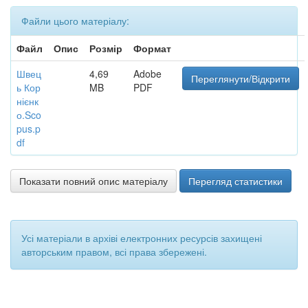
Файли цього матеріалу:
Файл
Опис
Розмір
Формат
Швец
4,69
Adobe
Переглянути/Відкрити
ь Кор
MB
PDF
нієнк
о.Sco
pus.p
df
Показати повний опис матеріалу
Перегляд статистики
Усі матеріали в архіві електронних ресурсів захищені
авторським правом, всі права збережені.