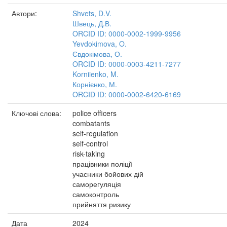
Автори:
Shvets, D.V.
Швець, Д.В.
ORCID ID: 0000-0002-1999-9956
Yevdokimova, O.
Євдокімова, О.
ORCID ID: 0000-0003-4211-7277
Korniienko, M.
Корнієнко, М.
ORCID ID: 0000-0002-6420-6169
Ключові слова:
police officers
combatants
self-regulation
self-control
risk-taking
працівники поліції
учасники бойових дій
саморегуляція
самоконтроль
прийняття ризику
Дата
2024