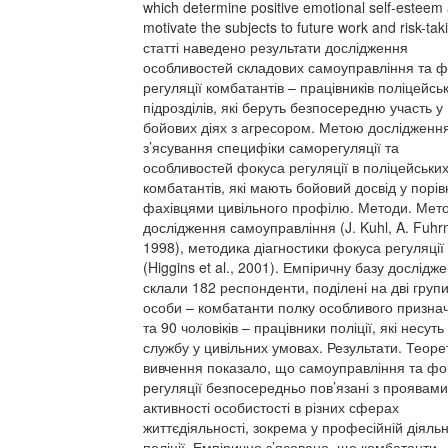
which determine positive emotional self-esteem
motivate the subjects to future work and risk-tak
статті наведено результати дослідження
особливостей складових самоуправління та ф
регуляції комбатантів – працівників поліцейсь
підрозділів, які беруть безпосередню участь у
бойових діях з агресором. Метою дослідження
з’ясування специфіки саморегуляції та
особливостей фокуса регуляції в поліцейських
комбатантів, які мають бойовий досвід у порів
фахівцями цивільного профілю. Методи. Мет
дослідження самоуправління (J. Kuhl, A. Fuhr
1998), методика діагностики фокуса регуляції
(Higgins et al., 2001). Емпіричну базу дослідж
склали 182 респонденти, поділені на дві групи
особи – комбатанти полку особливого призна
та 90 чоловіків – працівники поліції, які несуть
службу у цивільних умовах. Результати. Теор
вивчення показало, що самоуправління та фо
регуляції безпосередньо пов’язані з проявами
активності особистості в різних сферах
життєдіяльності, зокрема у професійній діяльн
поліції. Емпірично з’ясовано, що комбатанти