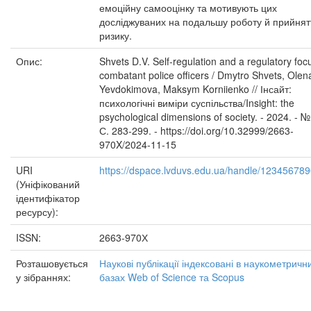
емоційну самооцінку та мотивують цих
досліджуваних на подальшу роботу й прийнят
ризику.
Опис:
Shvets D.V. Self-regulation and a regulatory foc
combatant police officers / Dmytro Shvets, Olen
Yevdokimova, Maksym Korniienko // Інсайт:
психологічні виміри суспільства/Insight: the
psychological dimensions of society. - 2024. - №
С. 283-299. - https://doi.org/10.32999/2663-
970X/2024-11-15
URI
https://dspace.lvduvs.edu.ua/handle/12345678
(Уніфікований
ідентифікатор
ресурсу):
ISSN:
2663-970Х
Розташовується
Наукові публікації індексовані в наукометричн
у зібраннях:
базах Web of Science та Scopus