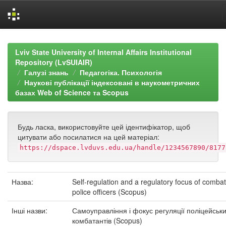
Skip
navigation
Lviv State University of Internal Affairs Institutional
Repository (LvSUIAIR)
Галузі знань
Педагогіка. Психологія
Наукові публікації індексовані в наукометричних
базах Web of Science та Scopus
Будь ласка, використовуйте цей ідентифікатор, щоб
цитувати або посилатися на цей матеріал:
https://dspace.lvduvs.edu.ua/handle/1234567890/8177
Назва:
Self-regulation and a regulatory focus of comba
police officers (Scopus)
Інші назви:
Самоуправління і фокус регуляції поліцейськи
комбатантів (Scopus)