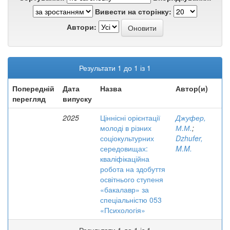
Вивести на сторінку:
Автори:
Результати 1 до 1 із 1
Попередній
Дата
Назва
Автор(и)
перегляд
випуску
2025
Ціннісні орієнтації
Джуфер,
молоді в різних
М.М.
;
соціокультурних
Dzhufer,
середовищах:
M.M.
кваліфікаційна
робота на здобуття
освітнього ступеня
«бакалавр» за
спеціальністю 053
«Психологія»