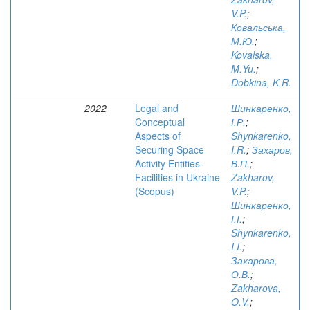
V.P.
;
Ковальська,
М.Ю.
;
Kovalska,
M.Yu.
;
Dobkina, K.R.
2022
Legal and
Шинкаренко,
Conceptual
І.Р.
;
Aspects of
Shynkarenko,
Securing Space
I.R.
;
Захаров,
Activity Entities-
В.П.
;
Facilities in Ukraine
Zakharov,
(Scopus)
V.P.
;
Шинкаренко,
І.І.
;
Shynkarenko,
I.I.
;
Захарова,
О.В.
;
Zakharova,
O.V.
;