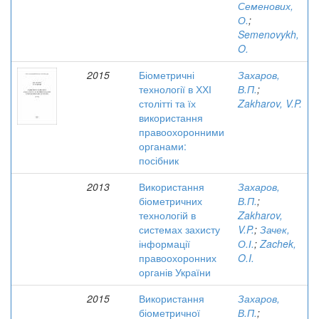
Семенових,
О.
;
Semenovykh,
O.
2015
Біометричні
Захаров,
технології в ХХІ
В.П.
;
столітті та їх
Zakharov, V.P.
використання
правоохоронними
органами:
посібник
2013
Використання
Захаров,
біометричних
В.П.
;
технологій в
Zakharov,
системах захисту
V.P.
;
Зачек,
інформації
О.І.
;
Zachek,
правоохоронних
O.I.
органів України
2015
Використання
Захаров,
біометричної
В.П.
;