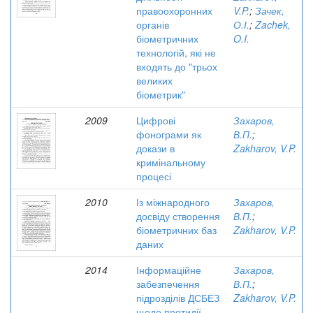
правоохоронних
V.P.
;
Зачек,
органів
О.І.
;
Zachek,
біометричних
O.I.
технологій, які не
входять до "трьох
великих
біометрик"
2009
Цифрові
Захаров,
фонограми як
В.П.
;
докази в
Zakharov, V.P.
кримінальному
процесі
2010
Із міжнародного
Захаров,
досвіду створення
В.П.
;
біометричних баз
Zakharov, V.P.
даних
2014
Інформаційне
Захаров,
забезпечення
В.П.
;
підрозділів ДСБЕЗ
Zakharov, V.P.
щодо протидії