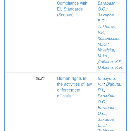
Compliance with
Barabash,
EU Standards
O.O.
;
(Scopus)
Захаров,
В.П.
;
Zakharov,
V.P.
;
Ковальська,
М.Ю.
;
Kovalska,
M.Yu.
;
Добкіна, К.Р.
;
Dobkina, K.R.
2021
Human rights in
Благута,
the activities of law
Р.І.
;
Blahuta,
enforcement
R.I.
;
officials
Барабаш,
О.О.
;
Barabash,
O.O.
;
Захаров,
В.П.
;
Zakharov,