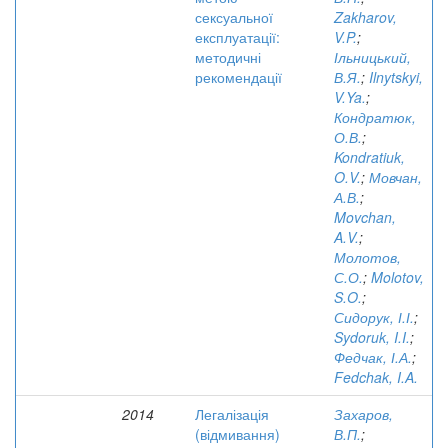
сексуальної
Zakharov,
експлуатації:
V.P.
;
методичні
Ільницький,
рекомендації
В.Я.
;
Ilnytskyi,
V.Ya.
;
Кондратюк,
О.В.
;
Kondratiuk,
O.V.
;
Мовчан,
А.В.
;
Movchan,
A.V.
;
Молотов,
С.О.
;
Molotov,
S.O.
;
Сидорук, І.І.
;
Sydoruk, I.I.
;
Федчак, І.А.
;
Fedchak, I.A.
2014
Легалізація
Захаров,
(відмивання)
В.П.
;