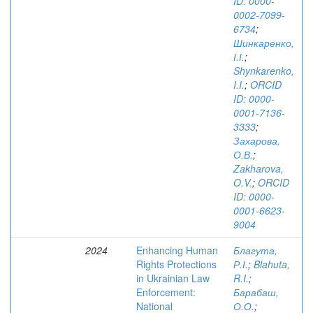
ID: 0000-
0002-7099-
6734
;
Шинкаренко,
І.І.
;
Shynkarenko,
I.I.
;
ORCID
ID: 0000-
0001-7136-
3333
;
Захарова,
О.В.
;
Zakharova,
O.V.
;
ORCID
ID: 0000-
0001-6623-
9004
2024
Enhancing Human
Благута,
Rights Protections
Р.І.
;
Blahuta,
in Ukrainian Law
R.I.
;
Enforcement:
Барабаш,
National
О.О.
;