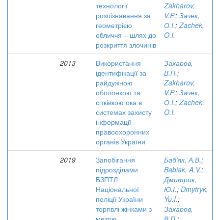
технології
Zakharov,
розпізнавання за
V.P.
;
Зачек,
геометрією
О.І.
;
Zachek,
обличчя – шлях до
O.I.
розкриття злочинів
2013
Використання
Захаров,
ідентифікації за
В.П.
;
райдужною
Zakharov,
оболонкою та
V.P.
;
Зачек,
сітківкою ока в
О.І.
;
Zachek,
системах захисту
O.I.
інформації
правоохоронних
органів України
2019
Запобігання
Баб’як, А.В.
;
підрозділами
Babiak, A.V.
;
БЗПТЛ
Дмитрик,
Національної
Ю.І.
;
Dmytryk,
поліції України
Yu.I.
;
торгівлі жінками з
Захаров,
метою
В.П.
;