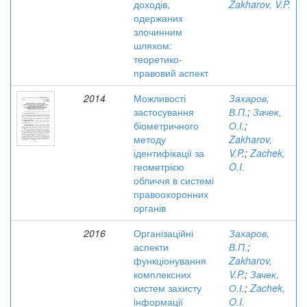
доходів,
Zakharov, V.P.
одержаних
злочинним
шляхом:
теоретико-
правовий аспект
2014
Можливості
Захаров,
застосування
В.П.
;
Зачек,
біометричного
О.І.
;
методу
Zakharov,
ідентифікації за
V.P.
;
Zachek,
геометрією
O.I.
обличчя в системі
правоохоронних
органів
2016
Організаційні
Захаров,
аспекти
В.П.
;
функціонування
Zakharov,
комплексних
V.P.
;
Зачек,
систем захисту
О.І.
;
Zachek,
інформації
O.I.