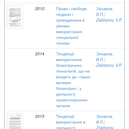
2012
Права і свободи
Захаров,
людини і
В.П.
;
громадянина в
Zakharov, V.P.
умовах
використання
спеціальної
техніки
2014
Тенденції
Захаров,
використання
В.П.
;
біометричних
Zakharov, V.P.
технологій, що не
входять до «трьох
великих
біометрик», у
діяльності
правоохоронних
органів
2015
Тенденції
Захаров,
використання в
В.П.
;
діяльності
Zakharov,