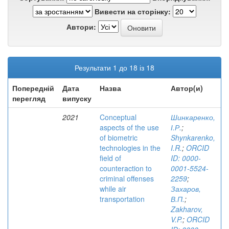
Вивести на сторінку:
Автори:
Результати 1 до 18 із 18
Попередній
Дата
Назва
Автор(и)
перегляд
випуску
2021
Conceptual
Шинкаренко,
aspects of the use
І.Р.
;
of biometric
Shynkarenko,
technologies in the
I.R.
;
ORCID
field of
ID: 0000-
counteraction to
0001-5524-
criminal offenses
2259
;
while air
Захаров,
transportation
В.П.
;
Zakharov,
V.P.
;
ORCID