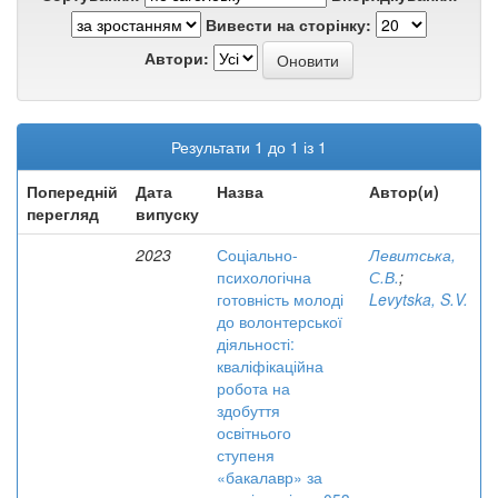
Вивести на сторінку:
Автори:
Результати 1 до 1 із 1
Попередній
Дата
Назва
Автор(и)
перегляд
випуску
2023
Соціально-
Левитська,
психологічна
С.В.
;
готовність молоді
Levytska, S.V.
до волонтерської
діяльності:
кваліфікаційна
робота на
здобуття
освітнього
ступеня
«бакалавр» за