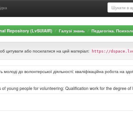
ідка
ional Repository (LvSUIAIR)
Галузі знань
Педагогіка. Психол
щоб цитувати або посилатися на цей матеріал:
https://dspace.lv
ь молоді до волонтерської діяльності: кваліфікаційна робота на здо
 of young people for volunteering: Qualification work for the degree of