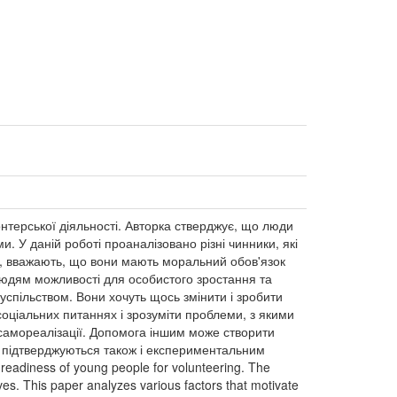
нтерської діяльності. Авторка стверджує, що люди
. У даній роботі проаналізовано різні чинники, які
ь, вважають, що вони мають моральний обов'язок
 людям можливості для особистого зростання та
успільством. Вони хочуть щось змінити і зробити
соціальних питаннях і зрозуміти проблеми, з якими
 самореалізації. Допомога іншим може створити
ви підтверджуються також і експериментальним
l readiness of young people for volunteering. The
ves. This paper analyzes various factors that motivate