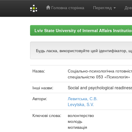
Головна сторінка
Перегляд
Дов
Skip
navigation
Lviv State University of Internal Affairs Institut
Будь ласка, використовуйте цей ідентифікатор, 
Назва:
Соціально-психологічна готовніст
спеціальністю 053 «Психологія»
Інші назви:
Social and psychological readiness
Автори:
Левитська, С.В.
Levytska, S.V.
Ключові слова:
волонтерство
молодь
мотивація