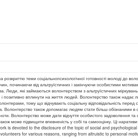
а розкриттю теми соціальнопсихологічної готовності молоді до воло
чин, починаючи від альтруїстичних і закінчуючи особистими мотивами
а. Люди, які займаються волонтерством з альтруїстичних міркуван
во і позитивно вплинути на життя людей. Волонтерство також надає
олонтерами, тому що відчувають соціальну відповідальність перед с
тва. Волонтерство також допомагає людям стати більш обізнаними в 
ьноти. Волонтерство може дати відчуття особистого задоволення та
е також може підвищити впевненість у собі та самооцінку. Ці нарати
rk is devoted to the disclosure of the topic of social and psychologica
olunteers for various reasons, ranging from altruistic to personal moti