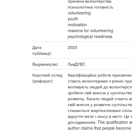
причини волонтерства
психологічна готовність
volunteering
youth
motivation
reasons for volunteering
psychological readiness
Дата
2023
публікації:
Видавництво:
ЛьвДУВС
Короткий огляд
Кваліфікаційна роботв присвячен
(реферат):
стають волонтерами з різних при
мотивують людей до волонтерств
зробити свій внесок у суспільст
розвитку. Багато людей стають в
свій внесок у розвиток суспільс
стикаються маргіналізовані спіл
відчуття мети і сенсу в житті. Ц
дослідженням. The qualification wo
author claims that people become v