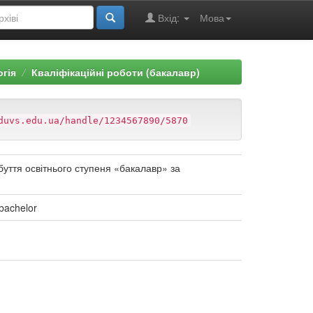
Вхід:
Мова
огія
Кваліфікаційні роботи (бакалавр)
duvs.edu.ua/handle/1234567890/5870
буття освітнього ступеня «бакалавр» за
 bachelor