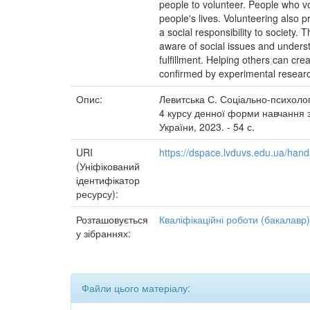
people to volunteer. People who vol
people's lives. Volunteering also
a social responsibility to society
aware of social issues and unders
fulfillment. Helping others can cr
confirmed by experimental resear
Опис:
Левитська С. Соціально-психологі
4 курсу денної форми навчання з
України, 2023. - 54 с.
URI
https://dspace.lvduvs.edu.ua/ha
(Уніфікований
ідентифікатор
ресурсу):
Розташовується
Кваліфікаційні роботи (бакалавр)
у зібраннях:
Файли цього матеріалу: