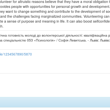
unteer for altruistic reasons believe that they have a moral obligation 
 provides people with opportunities for personal growth and developme
. They want to change something and contribute to the development of s
tand the challenges facing marginalized communities. Volunteering can 
eate a sense of purpose and meaning in life. It can also boost selfconfi
ch.
чна готовність молоді до волонтерської діяльності: кваліфікаційна
а спеціальністю 053 «Психологія» / Софія Левитська. - Львів: Льві
ndle/1234567890/5870