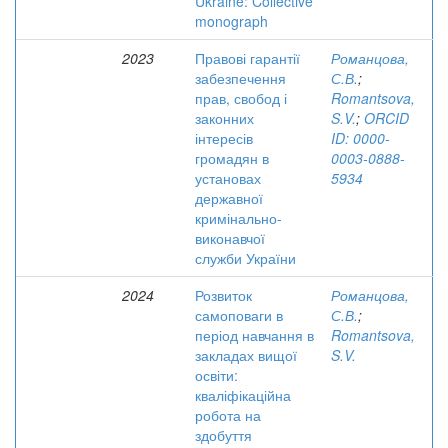
Ukraine: Collective
monograph
2023
Правові гарантії
Романцова,
забезпечення
С.В.
;
прав, свобод і
Romantsova,
законних
S.V.
;
ORCID
інтересів
ID: 0000-
громадян в
0003-0888-
установах
5934
державної
кримінально-
виконавчої
служби України
2024
Розвиток
Романцова,
самоповаги в
С.В.
;
період навчання в
Romantsova,
закладах вищої
S.V.
освіти:
кваліфікаційна
робота на
здобуття