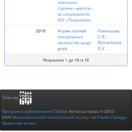
освітнього
ступеня «магістр»
за спеціальністю
053 «Психологія»
2019
Форми проявів
Романцова,
сексуального
С.В.
;
насильства щодо
Romantsova,
дітей
S.V.
Результати 1 до 16 із 16
Тема від
Програмне забезпечення DSpace
Авторські права © 2002-
2005
Массачусетський технологічний інститут
та
Х’юлет Пакард
-
Зворотний зв’язок