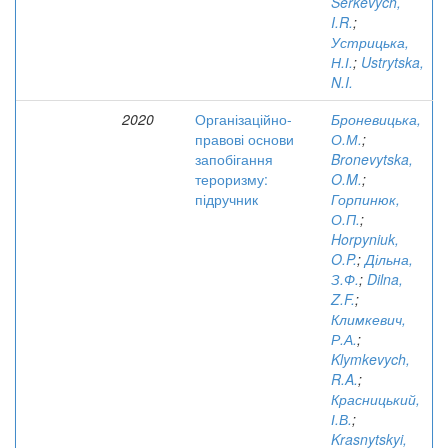
Serkevych,
I.R.
;
Устрицька,
Н.І.
;
Ustrytska,
N.I.
2020
Організаційно-
Броневицька,
правові основи
О.М.
;
запобігання
Bronevytska,
тероризму:
O.M.
;
підручник
Горпинюк,
О.П.
;
Horpyniuk,
O.P.
;
Дільна,
З.Ф.
;
Dilna,
Z.F.
;
Климкевич,
Р.А.
;
Klymkevych,
R.A.
;
Красницький,
І.В.
;
Krasnytskyi,