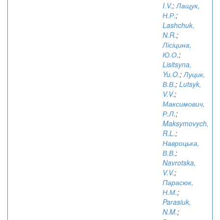
I.V.
;
Лащук,
Н.Р.
;
Lashchuk,
N.R.
;
Лісіцина,
Ю.О.
;
Lisitsyna,
Yu.O.
;
Луцик,
В.В.
;
Lutsyk,
V.V.
;
Максимович,
Р.Л.
;
Maksymovych,
R.L.
;
Навроцька,
В.В.
;
Navrotska,
V.V.
;
Парасюк,
Н.М.
;
Parasiuk,
N.M.
;