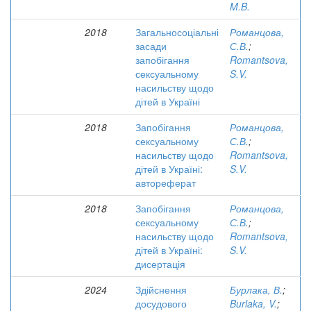
M.B.
2018
Загальносоціальні
Романцова,
засади
С.В.
;
запобігання
Romantsova,
сексуальному
S.V.
насильству щодо
дітей в Україні
2018
Запобігання
Романцова,
сексуальному
С.В.
;
насильству щодо
Romantsova,
дітей в Україні:
S.V.
автореферат
2018
Запобігання
Романцова,
сексуальному
С.В.
;
насильству щодо
Romantsova,
дітей в Україні:
S.V.
дисертація
2024
Здійснення
Бурлака, В.
;
досудового
Burlaka, V.
;