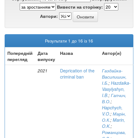
Вивести на сторінку:
Автори:
Результати 1 до 16 із 16
Попередній
Дата
Назва
Автор(и)
перегляд
випуску
2021
Deprication of the
Газдайка-
criminal ban
Василишин,
І.Б.
;
Hazdaika-
Vasylyshyn,
I.B.
;
Гапчич,
В.О.
;
Hapchych,
V.O.
;
Марін,
О.К.
;
Marin,
O.K.
;
Романцова,