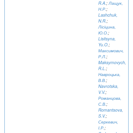
R.A.
;
Лащук,
Н.Р.
;
Lashchuk,
N.R.
;
Лісіцина,
Ю.О.
;
Lisitsyna,
Yu.O.
;
Максимович,
Р.Л.
;
Maksymovych,
R.L.
;
Навроцька,
В.В.
;
Navrotska,
V.V.
;
Романцова,
С.В.
;
Romantsova,
S.V.
;
Серкевич,
І.Р.
;