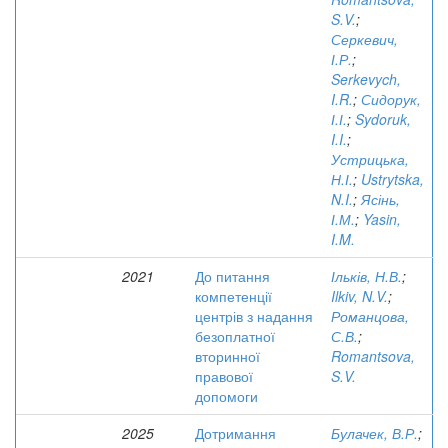
S.V.
;
Серкевич,
І.Р.
;
Serkevych,
I.R.
;
Сидорук,
І.І.
;
Sydoruk,
I.I.
;
Устрицька,
Н.І.
;
Ustrytska,
N.I.
;
Ясінь,
І.М.
;
Yasin,
I.M.
2021
До питання
Ільків, Н.В.
;
компетенції
Ilkiv, N.V.
;
центрів з надання
Романцова,
безоплатної
С.В.
;
вторинної
Romantsova,
правової
S.V.
допомоги
2025
Дотримання
Булачек, В.Р.
;