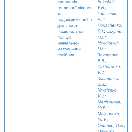
принципів
Bulachek,
гендерної рівності
V.R.
;
та
Горяченко,
недискримінації в
Р.І.
;
діяльності
Horiachenko,
Національної
R.I.
;
Євхутич,
поліції:
І.М.
;
навчально-
Yevkhutych,
методичний
I.M.
;
посібник
Захаренко,
В.В.
;
Zakharenko,
V.V.
;
Коваленко,
В.В.
;
Kovalenko,
V.V.
;
Малігонова,
Ю.В.
;
Malihonova,
Yu.V.
;
Онишко, О.Б.
;
Onyshko,