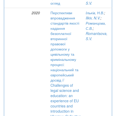
огляд
S.V.
2020
Перспективи
Ільків, Н.В.
;
впровадження
Ilkiv, N.V.
;
стандартів якості
Романцова,
надання
С.В.
;
безоплатної
Romantsova,
вторинної
S.V.
правової
допомоги у
цивільному та
кримінальному
процесі:
національний та
європейський
досвід //
Challenges of
legal science and
education: an
experience of EU
countries and
introduction in