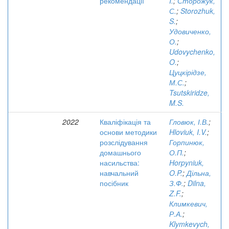
рекомендації
I.
;
Сторожук,
С.
;
Storozhuk,
S.
;
Удовиченко,
О.
;
Udovychenko,
O.
;
Цуцкірідзе,
М.С.
;
Tsutskiridze,
M.S.
2022
Кваліфікація та
Гловюк, І.В.
;
основи методики
Hloviuk, I.V.
;
розслідування
Горпинюк,
домашнього
О.П.
;
насильства:
Horpyniuk,
навчальний
O.P.
;
Дільна,
посібник
З.Ф.
;
Dilna,
Z.F.
;
Климкевич,
Р.А.
;
Klymkevych,