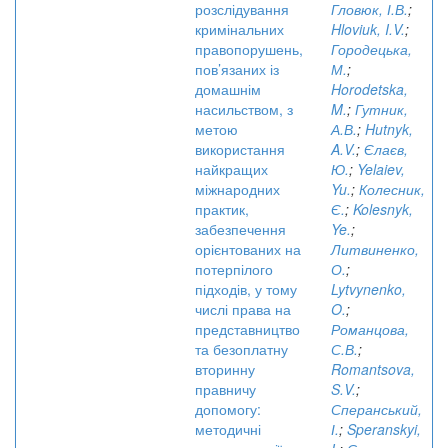
розслідування
Гловюк, І.В.
;
кримінальних
Hloviuk, I.V.
;
правопорушень,
Городецька,
пов’язаних із
М.
;
домашнім
Horodetska,
насильством, з
M.
;
Гутник,
метою
А.В.
;
Hutnyk,
використання
A.V.
;
Єлаєв,
найкращих
Ю.
;
Yelaiev,
міжнародних
Yu.
;
Колесник,
практик,
Є.
;
Kolesnyk,
забезпечення
Ye.
;
орієнтованих на
Литвиненко,
потерпілого
О.
;
підходів, у тому
Lytvynenko,
числі права на
O.
;
представництво
Романцова,
та безоплатну
С.В.
;
вторинну
Romantsova,
правничу
S.V.
;
допомогу:
Сперанський,
методичні
І.
;
Speranskyi,