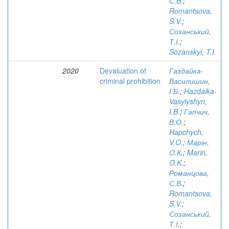
С.В.
;
Romantsova,
S.V.
;
Созанський,
Т.І.
;
Sozanskyi, T.I.
2020
Devaluation of
Газдайка-
criminal prohibition
Василишин,
І.Б.
;
Hazdaika-
Vasylyshyn,
I.B.
;
Гапчич,
В.О.
;
Hapchych,
V.O.
;
Марін,
О.К.
;
Marin,
O.K.
;
Романцова,
С.В.
;
Romantsova,
S.V.
;
Созанський,
Т.І.
;