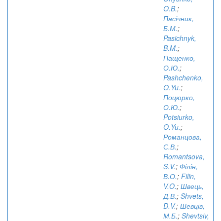
O.B.
;
Пасічник,
Б.М.
;
Pasichnyk,
B.M.
;
Пащенко,
О.Ю.
;
Pashchenko,
O.Yu.
;
Поцюрко,
О.Ю.
;
Potsiurko,
O.Yu.
;
Романцова,
С.В.
;
Romantsova,
S.V.
;
Філін,
В.О.
;
Filin,
V.O.
;
Швець,
Д.В.
;
Shvets,
D.V.
;
Шевців,
М.Б.
;
Shevtsiv,