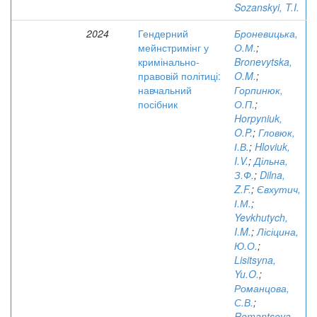
Sozanskyi, T.I.
2024
Гендерний
Броневицька,
мейнстримінг у
О.М.
;
кримінально-
Bronevytska,
правовій політиці:
O.M.
;
навчальний
Горпинюк,
посібник
О.П.
;
Horpyniuk,
O.P.
;
Гловюк,
І.В.
;
Hloviuk,
I.V.
;
Дільна,
З.Ф.
;
Dilna,
Z.F.
;
Євхутич,
І.М.
;
Yevkhutych,
I.M.
;
Лісіцина,
Ю.О.
;
Lisitsyna,
Yu.O.
;
Романцова,
С.В.
;
Romantsova,