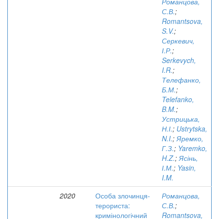
Романцова,
С.В.
;
Romantsova,
S.V.
;
Серкевич,
І.Р.
;
Serkevych,
I.R.
;
Телефанко,
Б.М.
;
Telefanko,
B.M.
;
Устрицька,
Н.І.
;
Ustrytska,
N.I.
;
Яремко,
Г.З.
;
Yaremko,
H.Z.
;
Ясінь,
І.М.
;
Yasin,
I.M.
2020
Особа злочинця-
Романцова,
терориста:
С.В.
;
кримінологічний
Romantsova,