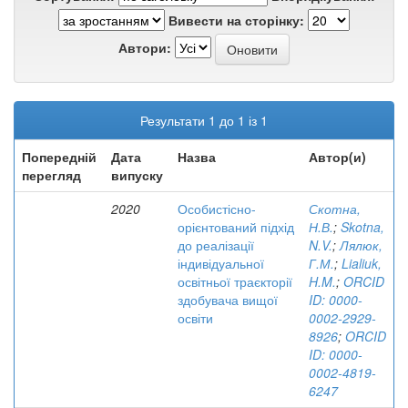
Вивести на сторінку:
Автори:
Результати 1 до 1 із 1
Попередній
Дата
Назва
Автор(и)
перегляд
випуску
2020
Особистісно-
Скотна,
орієнтований підхід
Н.В.
;
Skotna,
до реалізації
N.V.
;
Лялюк,
індивідуальної
Г.М.
;
Lialiuk,
освітньої траєкторії
H.M.
;
ORCID
здобувача вищої
ID: 0000-
освіти
0002-2929-
8926
;
ORCID
ID: 0000-
0002-4819-
6247