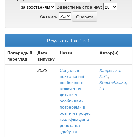
Вивести на сторінку:
Автори:
Результати 1 до 1 із 1
Попередній
Дата
Назва
Автор(и)
перегляд
випуску
2025
Соціально-
Хащівська,
психологічні
Л.Л.
;
особливості
Khashchivska,
включення
L.L.
дитини з
особливими
потребами в
освітній процес:
кваліфікаційна
робота на
здобуття