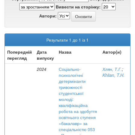
Вивести на сторінку:
Автори:
Результати 1 до 1 із 1
Попередній
Дата
Назва
Автор(и)
перегляд
випуску
2024
Соціально-
Хлян, Т.Г.
;
психологічні
Khlian, T.H.
детермінанти
тривожності
студентської
молоді:
кваліфікаційна
робота на здобуття
освітнього ступеня
«бакалавр» за
спеціальністю 053