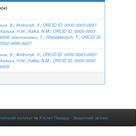
р(и)
ник, В.
;
Andrunyk, V.
;
ORCID ID: 0000-0003-0697-
;
Калька, Н.М.
;
Kalka, N.M.
;
ORCID ID: 0000-0002-
4909
;
Шестакевич, Т.
;
Shestakevych, T.
;
ORCID ID:
0002-4898-6927
ник, В.
;
Andrunyk, V.
;
ORCID ID: 0000-0003-0697-
;
Калька, Н.М.
;
Kalka, N.M.
;
ORCID ID: 0000-0002-
4909
огічний інститут
та
Х’юлет Пакард
-
Зворотний зв’язок