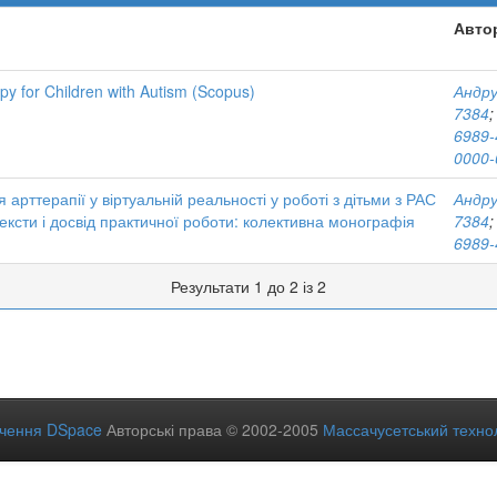
Авто
rapy for Children with Autism (Scopus)
Андру
7384
6989-
0000-
 арттерапії у віртуальній реальності у роботі з дітьми з РАС
Андру
нтексти і досвід практичної роботи: колективна монографія
7384
6989-
Результати 1 до 2 із 2
ечення DSpace
Авторські права © 2002-2005
Массачусетський технол