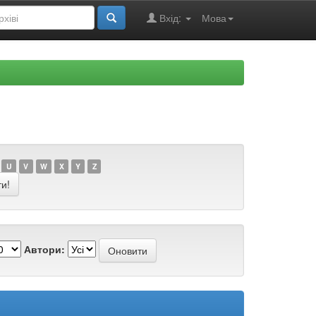
Вхід:
Мова
U
V
W
X
Y
Z
Автори: