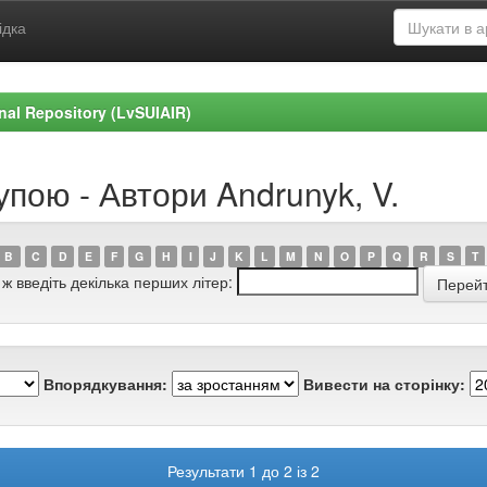
ідка
ional Repository (LvSUIAIR)
упою - Автори Andrunyk, V.
B
C
D
E
F
G
H
I
J
K
L
M
N
O
P
Q
R
S
T
 ж введіть декілька перших літер:
Впорядкування:
Вивести на сторінку:
Результати 1 до 2 із 2