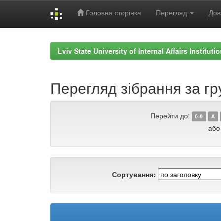
Головна сторінка
Перегляд
Дов
Skip
navigation
Lviv State University of Internal Affairs Institut
Перегляд зібрання за гр
Перейти до:
0-9
A
або
Сортування: