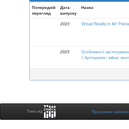
Попередній
Дата
Назва
перегляд
випуску
2023
Virtual Reality in Art The
2023
Особливості застосування
// Арттерапія і війна: ко
Тема від
Програмне забезп