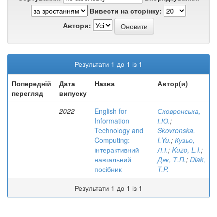
Вивести на сторінку:
Автори:
Результати 1 до 1 із 1
Попередній
Дата
Назва
Автор(и)
перегляд
випуску
2022
English for
Сковронська,
Information
І.Ю.
;
Technology and
Skovronska,
Computing:
I.Yu.
;
Кузьо,
інтерактивний
Л.І.
;
Kuzo, L.I.
;
навчальний
Дяк, Т.П.
;
Diak,
посібник
T.P.
Результати 1 до 1 із 1