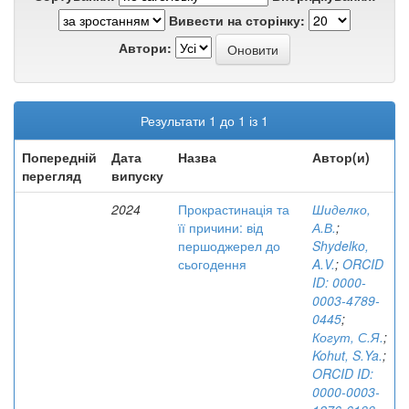
Вивести на сторінку:
Автори:
Результати 1 до 1 із 1
Попередній
Дата
Назва
Автор(и)
перегляд
випуску
2024
Прокрастинація та
Шиделко,
її причини: від
А.В.
;
першоджерел до
Shydelko,
сьогодення
A.V.
;
ORCID
ID: 0000-
0003-4789-
0445
;
Когут, С.Я.
;
Kohut, S.Ya.
;
ORCID ID:
0000-0003-