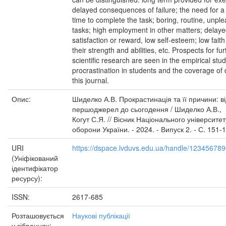
delayed consequences of failure; the need for a
time to complete the task; boring, routine, unpl
tasks; high employment in other matters; delay
satisfaction or reward, low self-esteem; low faith
their strength and abilities, etc. Prospects for fur
scientific research are seen in the empirical stud
procrastination in students and the coverage of 
this journal.
Опис:
Шиделко А.В. Прокрастинація та її причини: в
першоджерел до сьогодення / Шиделко А.В.,
Когут С.Я. // Вісник Національного університет
оборони України. - 2024. - Випуск 2. - С. 151-
URI
https://dspace.lvduvs.edu.ua/handle/12345678
(Уніфікований
ідентифікатор
ресурсу):
ISSN:
2617-685
Розташовується
Наукові публікації
у зібраннях: