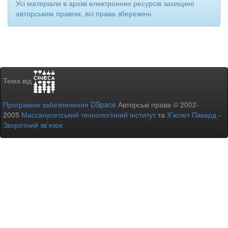
Усі матеріали в архіві електронних ресурсів захищені
авторським правом, всі права збережені.
Тема від
Програмне забезпечення DSpace
Авторські права © 2002-
2005
Массачусетський технологічний інститут
та
Х’юлет Пакард
-
Зворотний зв’язок