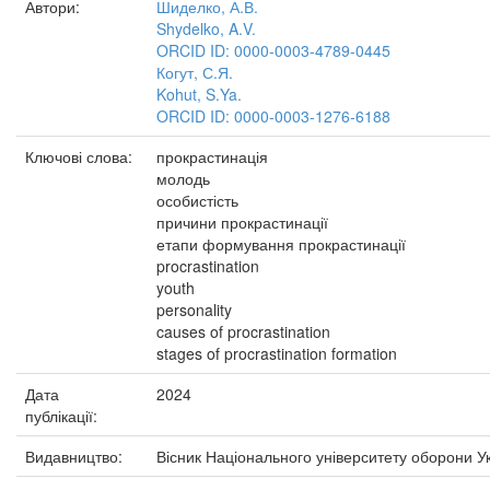
Автори:
Шиделко, А.В.
Shydelko, A.V.
ORCID ID: 0000-0003-4789-0445
Когут, С.Я.
Kohut, S.Ya.
ORCID ID: 0000-0003-1276-6188
Ключові слова:
прокрастинація
молодь
особистість
причини прокрастинації
етапи формування прокрастинації
procrastination
youth
personality
causes of procrastination
stages of procrastination formation
Дата
2024
публікації:
Видавництво:
Вісник Національного університету оборони У