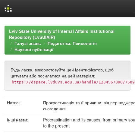
Skip
navigation
Lviv State University of Internal Affairs Institutional
Repository (LvSUIAIR)
Галузі знань
Педагогіка. Психологія
Наукові публікації
Будь ласка, використовуйте цей ідентифікатор, щоб
цитувати або посилатися на цей матеріал:
https://dspace.lvduvs.edu.ua/handle/1234567890/7509
Назва:
Прокрастинація та її причини: від першоджер
сьогодення
Інші назви:
Procrastination and its causes: from primary so
to the present