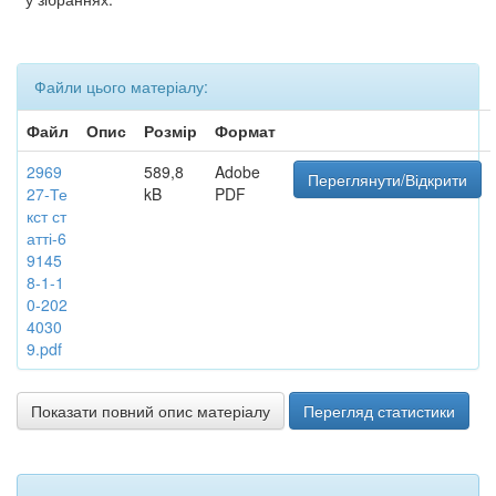
Файли цього матеріалу:
Файл
Опис
Розмір
Формат
2969
589,8
Adobe
Переглянути/Відкрити
27-Те
kB
PDF
кст ст
атті-6
9145
8-1-1
0-202
4030
9.pdf
Показати повний опис матеріалу
Перегляд статистики