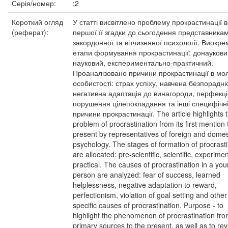
Серія/номер:
;2
Короткий огляд
У статті висвітлено проблему прокрастинації в
(реферат):
першої її згадки до сьогодення представника
закордонної та вітчизняної психології. Виокр
етапи формування прокрастинації: донаукови
науковий, експериментально-практичний.
Проаналізовано причини прокрастинації в мо
особистості: страх успіху, навчена безпорадні
негативна адаптація до винагороди, перфекці
порушення цілепокладання та інші специфічн
причини прокрастинації. The article highlights 
problem of procrastination from its first mention 
present by representatives of foreign and domes
psychology. The stages of formation of procrasti
are allocated: pre-scientific, scientific, experimen
practical. The causes of procrastination in a yo
person are analyzed: fear of success, learned
helplessness, negative adaptation to reward,
perfectionism, violation of goal setting and other
specific causes of procrastination. Purpose - to
highlight the phenomenon of procrastination fr
primary sources to the present, as well as to rev