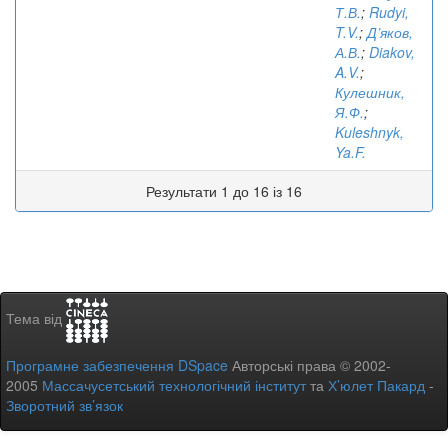
Т.В.
;
Rudyi,
T.V.
;
Д’яков,
А.В.
;
Diakov,
A.V.
;
Кулешник,
Я.Ф.
;
Kuleshnyk,
Ya.F.
Результати 1 до 16 із 16
Тема від
Програмне забезпечення DSpace
Авторські права © 2002-
2005
Массачусетський технологічний інститут
та
Х’юлет Пакард
-
Зворотний зв’язок