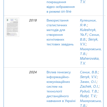
покращення
T.V.
відео-зображення
в режимі on-line
2018
Використання
Кулешник,
статистичних
Я.Ф.
;
методів для
Kuleshnyk,
створення
Ya.F.
;
Сеник,
когнітивних
В.В.
;
Senyk,
тестових завдань
V.V.
;
Магеровська,
Т.В.
;
Maherovska,
T.V.
2024
Вплив генезису
Сеник, В.В.
;
інформаційно-
Senyk, V.V.
;
комунікаційних
Зачек, О.І.
;
систем на
Zachek, O.I.
;
технології
Рудий, Т.В.
;
дистанційного
Rudyi, T.V.
;
навчання в Україні
Магеровська,
Т.В.
;