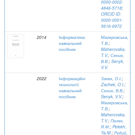
0000-0002-
4846-5718
;
ORCID ID:
0000-0001-
5616-6972
2014
Інформатика:
Магеровська,
навчальний
Т.В.
;
посібник
Maherovska,
T.V.
;
Сеник,
В.В.
;
Senyk,
V.V.
2022
Інформаційні
Зачек, О.І.
;
технології:
Zachek, O.I.
;
навчальний
Сеник, В.В.
;
посібник
Senyk, V.V.
;
Магеровська,
Т.В.
;
Maherovska,
T.V.
;
Пелех,
Я.М.
;
Pelekh,
Ya.M.
;
Рудий,