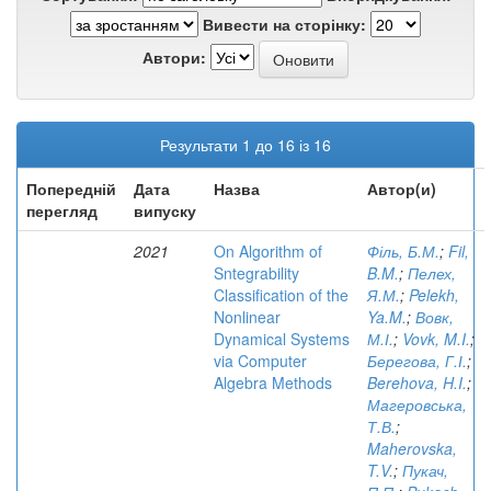
Вивести на сторінку:
Автори:
Результати 1 до 16 із 16
Попередній
Дата
Назва
Автор(и)
перегляд
випуску
2021
On Algorithm of
Філь, Б.М.
;
Fil,
Sntegrability
B.M.
;
Пелех,
Classification of the
Я.М.
;
Pelekh,
Nonlinear
Ya.M.
;
Вовк,
Dynamical Systems
М.І.
;
Vovk, M.I.
;
via Computer
Берегова, Г.І.
;
Algebra Methods
Berehova, H.I.
;
Магеровська,
Т.В.
;
Maherovska,
T.V.
;
Пукач,