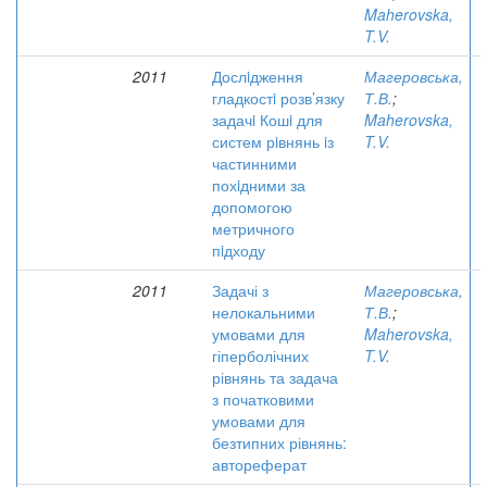
Maherovska,
T.V.
2011
Дослiдження
Магеровська,
гладкостi розв’язку
Т.В.
;
задачi Кошi для
Maherovska,
систем рiвнянь iз
T.V.
частинними
похiдними за
допомогою
метричного
пiдходу
2011
Задачі з
Магеровська,
нелокальними
Т.В.
;
умовами для
Maherovska,
гіперболічних
T.V.
рівнянь та задача
з початковими
умовами для
безтипних рівнянь:
автореферат