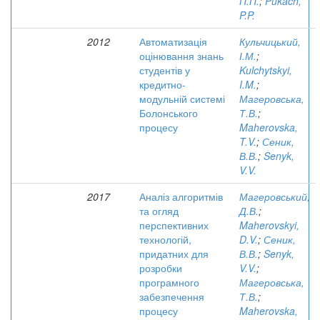
П.П.
;
Pukach,
P.P.
2012
Автоматизація
Кульчицький,
оцінювання знань
І.М.
;
студентів у
Kulchytskyi,
кредитно-
I.M.
;
модульній системі
Магеровська,
Болонського
Т.В.
;
процесу
Maherovska,
T.V.
;
Сеник,
В.В.
;
Senyk,
V.V.
2017
Аналіз алгоритмів
Магеровський,
та огляд
Д.В.
;
перспективних
Maherovskyi,
технологій,
D.V.
;
Сеник,
придатних для
В.В.
;
Senyk,
розробки
V.V.
;
програмного
Магеровська,
забезпечення
Т.В.
;
процесу
Maherovska,