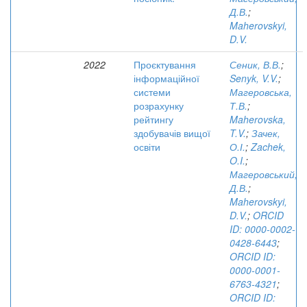
Д.В.
;
Maherovskyi,
D.V.
2022
Проєктування
Сеник, В.В.
;
інформаційної
Senyk, V.V.
;
системи
Магеровська,
розрахунку
Т.В.
;
рейтингу
Maherovska,
здобувачів вищої
T.V.
;
Зачек,
освіти
О.І.
;
Zachek,
O.I.
;
Магеровський,
Д.В.
;
Maherovskyi,
D.V.
;
ORCID
ID: 0000-0002-
0428-6443
;
ORCID ID:
0000-0001-
6763-4321
;
ORCID ID: