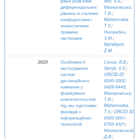
рівня розв'язків
Ilkiv, V.S.
;
диференціальних
Магеровська,
рівнянь зі сталими
Т.В.
;
коефіцієнтами і
Maherovska,
знакосталими
T.V.
;
правими
Нитребич,
частинами
З.М.
;
Nytrebych,
Z.M.
2023
Особливості
Сеник, В.В.
;
застосування
Senyk, V.V.
;
систем
ORCID ID:
дистанційного
0000-0002-
навчання у
0428-6443
;
формуванні
Магеровська,
компетентностей
Т.В.
;
під час підготовки
Maherovska,
фахівців з
T.V.
;
ORCID ID:
інформаційних
0000-0001-
технологій
6763-4321
;
Магеровський,
Д.В.
;