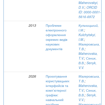
Maherovskyi,
D.V.
;
ORCID
ID: 0000-0001-
5616-6972
2013
Проблеми
Кульчицький,
електронного
І.М.
;
оформлення
Kulchytskyi,
окремих видів
I.M.
;
наукових
Магеровська,
документів
Т.В.
;
Maherovska,
T.V.
;
Сеник,
В.В.
;
Senyk,
V.V.
2026
Проєктування
Магеровська,
користувацьких
Т.В.
;
інтерфейсів та
Maherovska,
комп’ютерної
T.V.
;
Сеник,
графіки:
В.В.
;
Senyk,
навчальний
V.V.
;
посібник.
Магеровський,