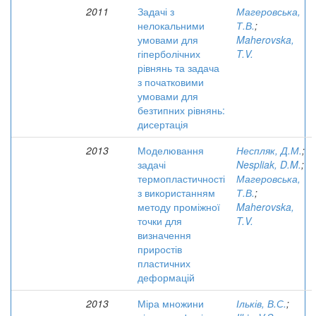
2011
Задачі з
Магеровська,
нелокальними
Т.В.
;
умовами для
Maherovska,
гіперболічних
T.V.
рівнянь та задача
з початковими
умовами для
безтипних рівнянь:
дисертація
2013
Моделювання
Неспляк, Д.М.
;
задачі
Nespliak, D.M.
;
термопластичності
Магеровська,
з використанням
Т.В.
;
методу проміжної
Maherovska,
точки для
T.V.
визначення
приростів
пластичних
деформацій
2013
Міра множини
Ільків, В.С.
;