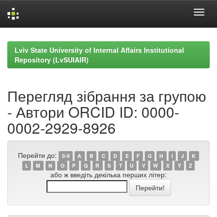
Skip
navigation
Lviv State University of Internal Affairs Institutional
Repository (LvSUIAIR)
Перегляд зібрання за групою
- Автори ORCID ID: 0000-
0002-2929-8926
Перейти до:
0-9
A
B
C
D
E
F
G
H
I
J
K
L
M
N
O
P
Q
R
S
T
U
V
W
X
Y
Z
або ж введіть декілька перших літер: