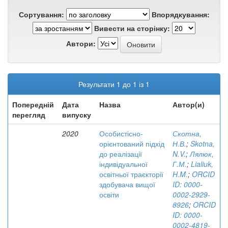
Сортування:
Впорядкування:
Вивести на сторінку:
Автори:
Результати 1 до 1 із 1
Попередній
Дата
Назва
Автор(и)
перегляд
випуску
2020
Особистісно-
Скотна,
орієнтований підхід
Н.В.
;
Skotna,
до реалізації
N.V.
;
Лялюк,
індивідуальної
Г.М.
;
Lialiuk,
освітньої траєкторії
H.M.
;
ORCID
здобувача вищої
ID: 0000-
освіти
0002-2929-
8926
;
ORCID
ID: 0000-
0002-4819-