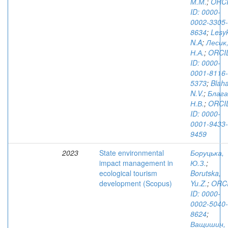
М.М.
;
ORC
ID: 0000-
0002-3305-
8634
;
Lesy
N.A
;
Лесик
Н.А.
;
ORCI
ID: 0000-
0001-8116-
5373
;
Blaha
N.V.
;
Блага
Н.В.
;
ORCI
ID: 0000-
0001-9433-
9459
2023
State environmental
Боруцька,
impact management in
Ю.З.
;
ecological tourism
Borutska,
development (Scopus)
Yu.Z.
;
ORC
ID: 0000-
0002-5040-
8624
;
Ващишин,