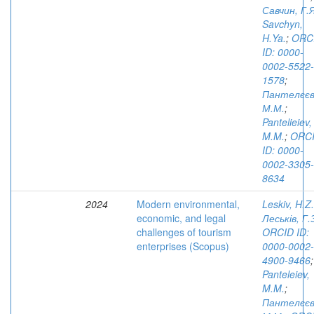
Савчин, Г.
Savchyn,
H.Ya.
;
ORC
ID: 0000-
0002-5522-
1578
;
Пантелєєв
М.М.
;
Pantelieiev,
M.M.
;
ORC
ID: 0000-
0002-3305-
8634
2024
Modern environmental,
Leskiv, H.Z.
economic, and legal
Леськів, Г.
challenges of tourism
ORCID ID:
enterprises (Scopus)
0000-0002-
4900-9466
;
Panteleiev,
M.M.
;
Пантелєєв