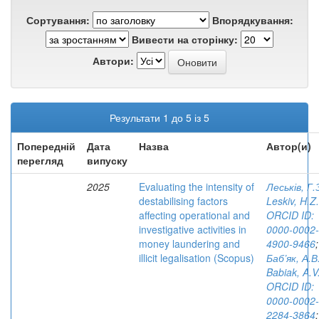
Сортування:
Впорядкування:
Вивести на сторінку:
Автори:
Результати 1 до 5 із 5
Попередній
Дата
Назва
Автор(и)
перегляд
випуску
2025
Evaluating the intensity of
Леськів, Г.
destabilising factors
Leskiv, H.Z.
affecting operational and
ORCID ID:
investigative activities in
0000-0002-
money laundering and
4900-9466
;
illicit legalisation (Scopus)
Баб’як, А.В
Babiak, A.V
ORCID ID:
0000-0002-
2284-3864
;