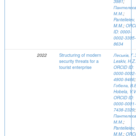
3981
;
Пантелєєв
М.М.
;
Pantelieiev,
M.M.
;
ORC
ID: 0000-
0002-3305-
8634
2022
Structuring of modern
Леськів, Г.
security threats for a
Leskiv, H.Z.
tourist enterprise
ORCID ID:
0000-0002-
4900-9466
;
Гобела, В.
Hobela, V.V
ORCID ID:
0000-0001-
7438-2329
;
Пантелєєв
М.М.
;
Pantelieiev,
M.M.
;
ORC