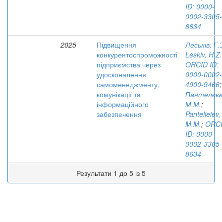
ID: 0000-
0002-3305-
8634
2025
Підвищення
Леськів, Г.
конкурентоспроможності
Leskiv, H.Z.
підприємства через
ORCID ID:
удосконалення
0000-0002-
самоменеджменту,
4900-9466
;
комунікації та
Пантелєєв
інформаційного
М.М.
;
забезпечення
Pantelieiev,
M.M.
;
ORC
ID: 0000-
0002-3305-
8634
Результати 1 до 5 із 5