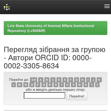
Skip
navigation
Lviv State University of Internal Affairs Institutional
Repository (LvSUIAIR)
Перегляд зібрання за групою
- Автори ORCID ID: 0000-
0002-3305-8634
Перейти до:
0-9
A
B
C
D
E
F
G
H
I
J
K
L
M
N
O
P
Q
R
S
T
U
V
W
X
Y
Z
або ж введіть декілька перших літер: