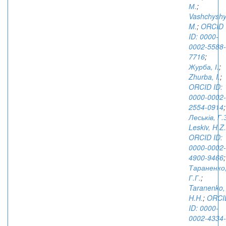
М.
;
Vashchyshy
M.
;
ORCID
ID: 0000-
0002-5588-
7716
;
Журба, І.
;
Zhurba, I.
;
ORCID ID:
0000-0002-
2554-0914
;
Леськів, Г.
Leskiv, H.Z.
ORCID ID:
0000-0002-
4900-9466
;
Тараненко
Г.Г.
;
Taranenko,
H.H.
;
ORCI
ID: 0000-
0002-4334-