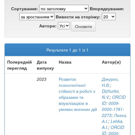
Сортування:
Впорядкування:
Вивести на сторінку:
Автори:
Результати 1 до 1 із 1
Попередній
Дата
Назва
Автор(и)
перегляд
випуску
2023
Розвиток
Діжурко,
психологічної
Н.В.
;
стійкості в роботі з
Dizhurko,
образами та
N.V.
;
ORCID
візуалізацією в
ID: 0009-
умовах воєнних дій
0000-1781-
2273
;
Легка,
А.І.
;
Lehka,
A.I.
;
ORCID
ID: 0000-