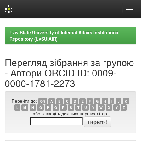
Skip
navigation
Lviv State University of Internal Affairs Institutional
Repository (LvSUIAIR)
Перегляд зібрання за групою
- Автори ORCID ID: 0009-
0000-1781-2273
Перейти до:
0-9
A
B
C
D
E
F
G
H
I
J
K
L
M
N
O
P
Q
R
S
T
U
V
W
X
Y
Z
або ж введіть декілька перших літер: