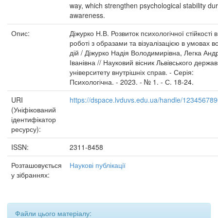
way, which strengthen psychological stability du
awareness.
Опис:
Діжурко Н.В. Розвиток психологічної стійкості в
роботі з образами та візуалізацією в умовах в
дій / Діжурко Надія Володимирівна, Легка Анд
Іванівна // Науковий вісник Львівського держа
університету внутрішніх справ. - Серія:
Психологічна. - 2023. - № 1. - С. 18-24.
URI
https://dspace.lvduvs.edu.ua/handle/12345678
(Уніфікований
ідентифікатор
ресурсу):
ISSN:
2311-8458
Розташовується
Наукові публікації
у зібраннях:
Файли цього матеріалу: