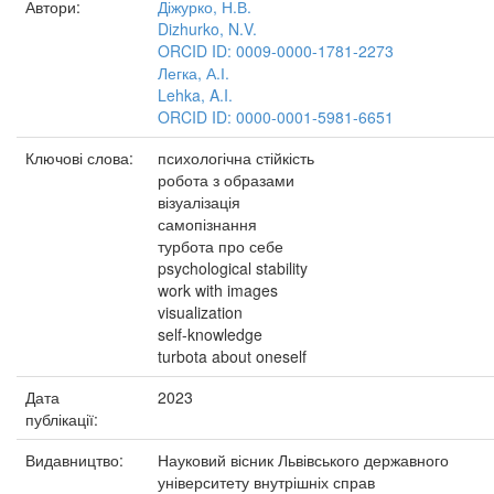
Автори:
Діжурко, Н.В.
Dizhurko, N.V.
ORCID ID: 0009-0000-1781-2273
Легка, А.І.
Lehka, A.I.
ORCID ID: 0000-0001-5981-6651
Ключові слова:
психологічна стійкість
робота з образами
візуалізація
самопізнання
турбота про себе
psychological stability
work with images
visualization
self-knowledge
turbota about oneself
Дата
2023
публікації:
Видавництво:
Науковий вісник Львівського державного
університету внутрішніх справ