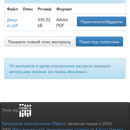
Файл
Опис
Розмір
Формат
Діжур
530,52
Adobe
Переглянути/Відкрити
ко.pdf
kB
PDF
Показати повний опис матеріалу
Перегляд статистики
Усі матеріали в архіві електронних ресурсів захищені
авторським правом, всі права збережені.
Тема від
Програмне забезпечення DSpace
Авторські права © 2002-
2005
Массачусетський технологічний інститут
та
Х’юлет Пакард
-