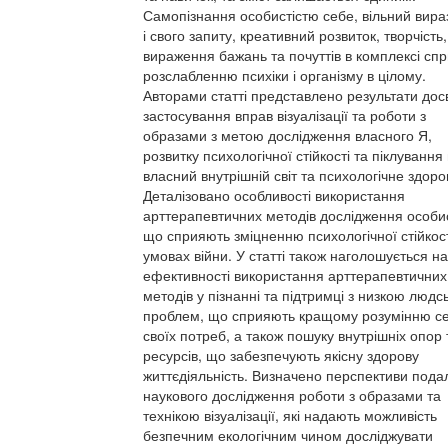
Самопізнання особистістю себе, вільний вира
і свого запиту, креативний розвиток, творчість,
вираження бажань та почуттів в комплексі сп
розслабленню психіки і організму в цілому.
Авторами статті представлено результати дос
застосування вправ візуалізації та роботи з
образами з метою дослідження власного Я,
розвитку психологічної стійкості та піклування
власний внутрішній світ та психологічне здоро
Деталізовано особливості використання
арттерапевтичних методів дослідження особис
що сприяють зміцненню психологічної стійкост
умовах війни. У статті також наголошується на
ефективності використання арттерапевтичних
методів у пізнанні та підтримці з низкою людс
проблем, що сприяють кращому розумінню се
своїх потреб, а також пошуку внутрішніх опор 
ресурсів, що забезпечують якісну здорову
життєдіяльність. Визначено перспективи под
наукового дослідження роботи з образами та
технікою візуалізації, які надають можливість
безпечним екологічним чином досліджувати