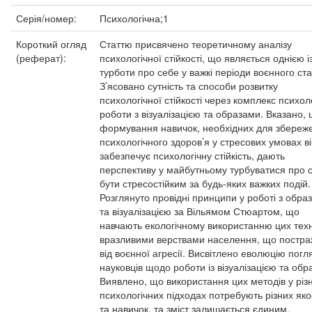
Серія/номер:
Психологічна;1
Короткий огляд
Статтю присвячено теоретичному аналізу
(реферат):
психологічної стійкості, що являється однією і
турботи про себе у важкі періоди воєнного ста
З’ясовано сутність та способи розвитку
психологічної стійкості через комплекс психол
роботи з візуалізацією та образами. Вказано,
формування навичок, необхідних для збереж
психологічного здоров’я у стресових умовах ві
забезпечує психологічну стійкість, дають
перспективу у майбутньому турбуватися про 
бути стресостійким за будь-яких важких подій.
Розглянуто провідні принципи у роботі з обра
та візуалізацією за Вільямом Стюартом, що
навчають екологічному використанню цих техн
вразливими верствами населення, що постр
від воєнної агресії. Висвітлено еволюцію погл
науковців щодо роботи із візуалізацією та обр
Виявлено, що використання цих методів у різ
психологічних підходах потребують різних як
та навичок, та зміст залишається єдиним.