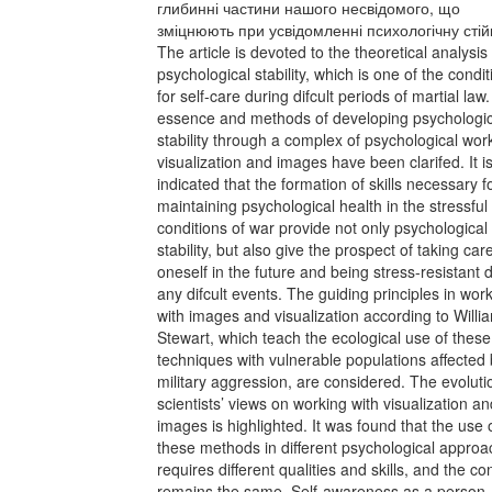
глибинні частини нашого несвідомого, що
зміцнюють при усвідомленні психологічну стійк
The article is devoted to the theoretical analysis
psychological stability, which is one of the condi
for self-care during difcult periods of martial law
essence and methods of developing psychologic
stability through a complex of psychological wor
visualization and images have been clarifed. It i
indicated that the formation of skills necessary f
maintaining psychological health in the stressful
conditions of war provide not only psychological
stability, but also give the prospect of taking car
oneself in the future and being stress-resistant 
any difcult events. The guiding principles in wor
with images and visualization according to Willi
Stewart, which teach the ecological use of these
techniques with vulnerable populations aﬀected
military aggression, are considered. The evoluti
scientists’ views on working with visualization an
images is highlighted. It was found that the use 
these methods in diﬀerent psychological appro
requires diﬀerent qualities and skills, and the co
remains the same. Self-awareness as a person,