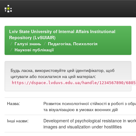
Skip
navigation
Lviv State University of Internal Affairs Institutional
Repository (LvSUIAIR)
Галузі знань
Педагогіка. Психологія
Наукові публікації
Будь ласка, використовуйте цей ідентифікатор, щоб
цитувати або посилатися на цей матеріал:
https://dspace.lvduvs.edu.ua/handle/1234567890/6805
Назва:
Розвиток психологічної стійкості в роботі з об
та візуалізацією в умовах воєнних дій
Інші назви:
Development of psychological resistance in work
images and visualization under hostilities