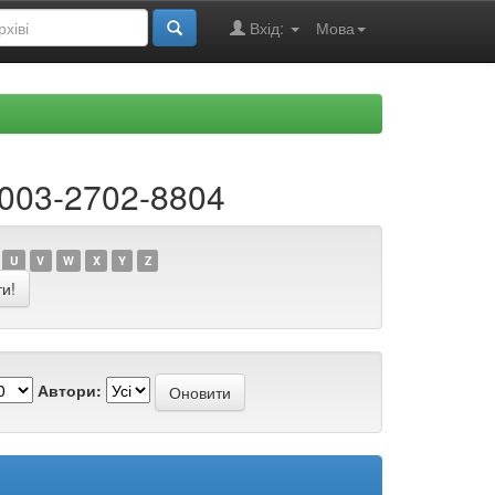
Вхід:
Мова
0003-2702-8804
U
V
W
X
Y
Z
Автори: