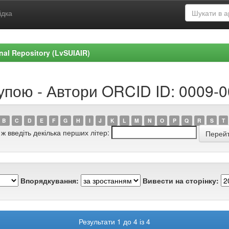
ідка
ional Repository (LvSUIAIR)
рупою - Автори ORCID ID: 0009-
B
C
D
E
F
G
H
I
J
K
L
M
N
O
P
Q
R
S
T
 ж введіть декілька перших літер:
Впорядкування:
Вивести на сторінку:
Результати 1 до 4 із 4