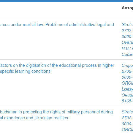
Авто
urces under martial law: Problems of administrative-legal and
Strots
2702
0000-
ORCID
Н.В.
;
Сиймо
actors on the digitisation of the educational process in higher
Строц
 specific learning conditions
2702
0000-
ORCID
Lisits
Онишк
5165
mbudsman in protecting the rights of military personnel during
Strots
nal experience and Ukrainian realities
2702
0000-
ORCID