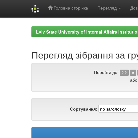
Головна сторінка
Перегляд
Дов
Skip
navigation
Lviv State University of Internal Affairs Institut
Перегляд зібрання за г
Перейти до:
0-9
A
або
Сортування: