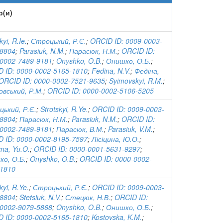
р(и)
kyi, R.Ie.
;
Строцький, Р.Є.
;
ORCID ID: 0009-0003-
-8804
;
Parasiuk, N.M.
;
Парасюк, Н.М.
;
ORCID ID:
0002-7489-9181
;
Onyshko, O.B.
;
Онишко, О.Б.
;
 ID: 0000-0002-5165-1810
;
Fedina, N.V.
;
Федіна,
ORCID ID: 0000-0002-7521-9635
;
Syimovskyi, R.M.
;
вський, Р.М.
;
ORCID ID: 0000-0002-5106-5205
ький, Р.Є.
;
Strotskyi, R.Ye.
;
ORCID ID: 0009-0003-
-8804
;
Парасюк, Н.М.
;
Parasiuk, N.M.
;
ORCID ID:
0002-7489-9181
;
Парасюк, В.М.
;
Parasiuk, V.M.
;
 ID: 0000-0002-8195-7597
;
Лісіцина, Ю.О.
;
yna, Yu.O.
;
ORCID ID: 0000-0001-5631-9297
;
о, О.Б.
;
Onyshko, O.B.
;
ORCID ID: 0000-0002-
-1810
kyi, R.Ye.
;
Строцький, Р.Є.
;
ORCID ID: 0009-0003-
-8804
;
Stetsiuk, N.V.
;
Стецюк, Н.В.
;
ORCID ID:
0002-9079-5868
;
Onyshko, O.B.
;
Онишко, О.Б.
;
 ID: 0000-0002-5165-1810
;
Kostovska, K.M.
;