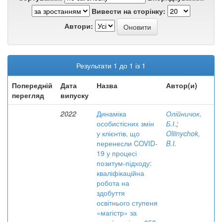
Вивести на сторінку:
Автори:
Результати 1 до 1 із 1
Попередній
Дата
Назва
Автор(и)
перегляд
випуску
2022
Динаміка
Олійничок,
особистісних змін
Б.І.
;
у клієнтів, що
Oliinychok,
перенесли COVID-
B.I.
19 у процесі
позитум-підходу:
кваліфікаційна
робота на
здобуття
освітнього ступеня
«магістр» за