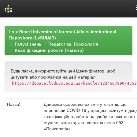
Skip
navigation
Lviv State University of Internal Affairs Institutional
Repository (LvSUIAIR)
Галузі знань
Педагогіка. Психологія
Кваліфікаційні роботи (магістр)
Будь ласка, використовуйте цей ідентифікатор, щоб
цитувати або посилатися на цей матеріал:
https://dspace.lvduvs.edu.ua/handle/1234567890/4553
Назва:
Динаміка особистісних змін у клієнтів, що
перенесли COVID-19 у процесі позитум-підход
кваліфікаційна робота на здобуття освітнього
ступеня «магістр» за спеціальністю 053
«Психологія»