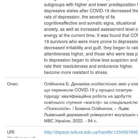
subgroups with higher and lower predisposition 
depressive states after COVID-19 decreased the
rate of depression, the severity of its
cognitiveaffective and somatic signs, situational
anxiety, as well as increased assessment level o
energy at the current time. It was found that CO
19 survivors who were more prone to depressio
decreased irritability and guilt, they began to rat
attentiveness higher, and those who were less 
to depression began to show less suspicion and
rate their resoluteness and endurance higher,
become more resistant to stress.
Опис:
Олійничок Б. Динаміка особистісних змін у кліє
що перенесли COVID-19 у процесі позитум-
підходу: кваліфікаційна робота на здобуття
освітнього ступеня «магістр» за спеціальністю
«Психологія» / Божена Олійничок. – Львів:
Львівський державний університет внутрішніх 
МВС України, 2022. - 94 с.
URI
http://dspace.lvduvs.edu.ua/handle/123456789