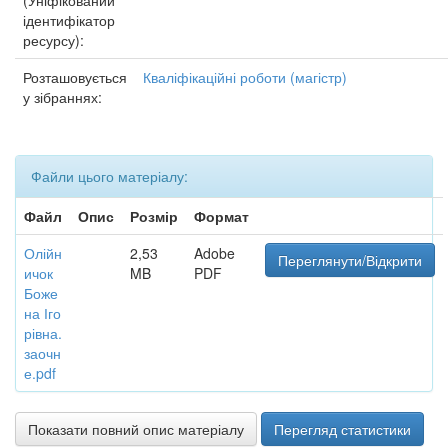
(Уніфікований
ідентифікатор
ресурсу):
Розташовується
Кваліфікаційні роботи (магістр)
у зібраннях:
Файли цього матеріалу:
Файл
Опис
Розмір
Формат
Олійн
2,53
Adobe
Переглянути/Відкрити
ичок
MB
PDF
Боже
на Іго
рівна.
заочн
е.pdf
Показати повний опис матеріалу
Перегляд статистики