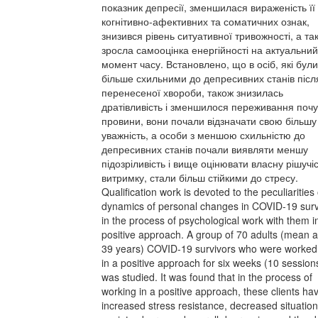
показник депресії, зменшилася вираженість її
когнітивно-афективних та соматичних ознак,
знизився рівень ситуативної тривожності, а та
зросла самооцінка енергійності на актуальний
момент часу. Встановлено, що в осіб, які були
більше схильними до депресивних станів післ
перенесеної хвороби, також знизилась
дратівливість і зменшилося переживання почу
провини, вони почали відзначати свою більшу
уважність, а особи з меншою схильністю до
депресивних станів почали виявляти меншу
підозріливість і вище оцінювати власну рішучіс
витримку, стали більш стійкими до стресу.
Qualification work is devoted to the peculiarities 
dynamics of personal changes in COVID-19 surv
in the process of psychological work with them i
positive approach. A group of 70 adults (mean 
39 years) COVID-19 survivors who were worked
in a positive approach for six weeks (10 session
was studied. It was found that in the process of
working in a positive approach, these clients ha
increased stress resistance, decreased situation