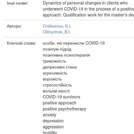
Інші назви:
Dynamics of personal changes in clients who
underwent COVID-19 in the process of a positiv
approach: Qualification work for the master's d
Автори:
Олійничок, Б.І.
Oliinychok, B.I.
Ключові слова:
особи, які перенесли COVID-19
позитум-підхід
позитивна психотерапія
тривожність
депресивні стани
агресивність
ворожість
стресостійкість
вольові якості
COVID-19 survivors
positive approach
positive psychotherapy
anxiety
depression
aggression
hostility