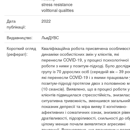
stress resistance
volitional qualities
Дата
2022
публікації:
Видавництво:
ЛьвДУВС
Короткий огляд
Кваліфікаційна робота присвячена особливос
(реферат):
динаміки особистісних змін у клієнтів, які
перенесли COVID-19, у процесі психологічної
роботи з ними у позитум-підході. Було дослід
групу із 70 дорослих осіб (середній вік – 39 рок
які перенесли COVID-19 і з якими працювали 
позитум-підході протягом двох з половиною м
(10 сеансів). Виявлено, що в процесі роботи у
клієнтів підвищилася стресостійкість, знизила
ситуативна тривожність, зменшився загальний
показник депресії та міра вияву її когнітивно-
афективних і соматичних ознак, знизився ріве
дратівливості, підозріливості, схильності до об
цілому менше почали виявлятися агресивні
тенденції. Встановлено, що працюючи у пози