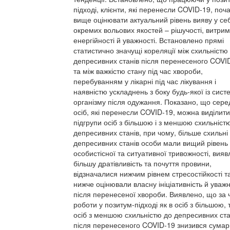
підході, клієнти, які перенесли COVID-19, поч
вище оцінювати актуальний рівень вияву у се
окремих вольових якостей – рішучості, витрим
енергійності й уважності. Встановлено прямі
статистично значущі кореляції між схильністю
депресивних станів після перенесеного COVI
та між важкістю стану під час хвороби,
перебуванням у лікарні під час лікування і
наявністю ускладнень з боку будь-якої із сист
організму після одужання. Показано, що сере
осіб, які перенесли COVID-19, можна виділити
підгрупи осіб з більшою і з меншою схильніст
депресивних станів, при чому, більше схильні
депресивних станів особи мали вищий рівень
особистісної та ситуативної тривожності, вия
більшу дратівливість та почуття провини,
відзначалися нижчим рівнем стресостійкості т
нижче оцінювали власну ініціативність й уважн
після перенесеної хвороби. Виявлено, що за 
роботи у позитум-підході як в осіб з більшою, т
осіб з меншою схильністю до депресивних ста
після перенесеного COVID-19 знизився сума