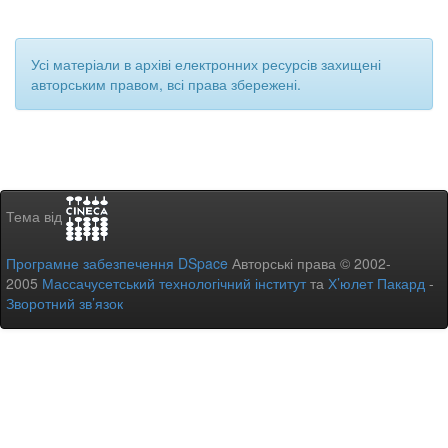
Усі матеріали в архіві електронних ресурсів захищені
авторським правом, всі права збережені.
Тема від
Програмне забезпечення DSpace
Авторські права © 2002-
2005
Массачусетський технологічний інститут
та
Х’юлет Пакард
-
Зворотний зв’язок