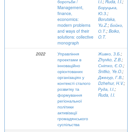
боротьби /
І.І.
;
Ruda, I.I.
;
Management,
Боруцька,
finance,
Ю.З.
;
economics:
Borutska,
modern problems
Yu.Z.
;
Бойко,
and ways of their
О.Т.
;
Boiko,
solutions: collective
O.T.
monograph
2022
Управління
Живко, З.Б.
;
проектами в
Zhyvko, Z.B.
;
інноваційно
Снітко, Є.О.
;
орієнтованих
Snitko, Ye.O.
;
організаціях у
Джегур, Г.В.
;
контексті сталого
Dzhehur, H.V.
;
розвитку та
Руда, І.І.
;
формування
Ruda, I.I.
регіональної
політики
активізації
громадянського
суспільства