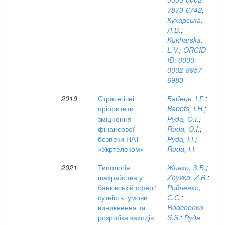
7873-6742
;
Кухарська,
Л.В.
;
Kukharska,
L.V.
;
ORCID
ID: 0000-
0002-8957-
6983
2019
Стратегічні
Бабець, І.Г.
;
пріоритети
Babets, I.H.
;
зміцнення
Руда, О.І.
;
фінансової
Ruda, O.I.
;
безпеки ПАТ
Руда, І.І.
;
«Укртелеком»
Ruda, I.I.
2021
Типологія
Живко, З.Б.
;
шахрайства у
Zhyvko, Z.B.
;
банківській сфері:
Родченко,
сутність, умови
С.С.
;
виникнення та
Rodchenko,
розробка заходів
S.S.
;
Руда,