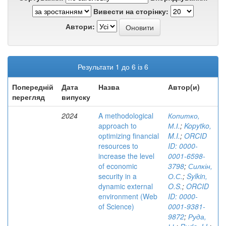
Вивести на сторінку:
Автори:
Результати 1 до 6 із 6
Попередній
Дата
Назва
Автор(и)
перегляд
випуску
2024
A methodological
Копитко,
approach to
М.І.
;
Kopytko,
optimizing financial
M.I.
;
ORCID
resources to
ID: 0000-
increase the level
0001-6598-
of economic
3798
;
Силкін,
security in a
О.С.
;
Sylkin,
dynamic external
O.S.
;
ORCID
environment (Web
ID: 0000-
of Science)
0001-9381-
9872
;
Руда,