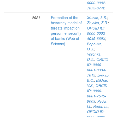
0000-0002-
7873-6742
2021
Formation of the
Живко, З.Б.
;
hierarchy model of
Zhyvko, Z.B.
;
threats impact on
ORCID ID:
personnel security
0000-0002-
of banks (Web of
4045-669X
;
Sciense)
Воронка,
О.З.
;
Voronka,
O.Z.
;
ORCID
ID: 0000-
0001-8334-
7613
;
Бліхар,
В.С.
;
Blikhar,
V.S.
;
ORCID
ID: 0000-
0001-7545-
9009
;
Руда,
І.І.
;
Ruda, I.I.
;
ORCID ID:
0000-0002-