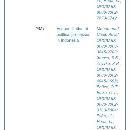
І.І.
;
Ruda, I.I.
;
ORCID ID:
0000-0002-
7873-6742
2021
Economization of
Muhammad,
political processes
Uhaib As'ad
;
in Indonesia
ORCID ID:
0000-0003-
3645-2706
;
Живко, З.Б.
;
Zhyvko, Z.B.
;
ORCID ID:
0000-0002-
4045-669X
;
Бойко, О.Т.
;
Boiko, O.T.
;
ORCID ID:
0000-0002-
3163-5004
;
Руда, І.І.
;
Ruda, I.I.
;
ORCID ID: