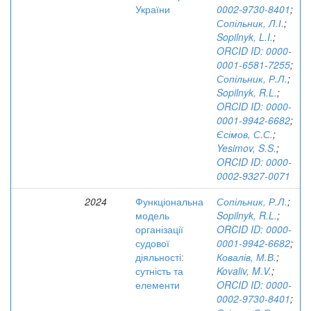
України
0002-9730-8401
;
Сопільник, Л.І.
;
Sopilnyk, L.I.
;
ORCID ID: 0000-
0001-6581-7255
;
Сопільник, Р.Л.
;
Sopilnyk, R.L.
;
ORCID ID: 0000-
0001-9942-6682
;
Єсімов, С.С.
;
Yesimov, S.S.
;
ORCID ID: 0000-
0002-9327-0071
2024
Функціональна
Сопільник, Р.Л.
;
модель
Sopilnyk, R.L.
;
організації
ORCID ID: 0000-
судової
0001-9942-6682
;
діяльності:
Ковалів, М.В.
;
сутність та
Kovaliv, M.V.
;
елементи
ORCID ID: 0000-
0002-9730-8401
;