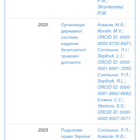
Р.М.
;
Skrynkovskyi,
R.M.
2020
Організація
Ковалів, М.В.
;
державної
Kovaliv, M.V.
;
системи
ORCID ID: 0000-
надання
0002-9730-8401
;
безоплатної
Сопільник, Л.І.
;
правової
Sopilnyk, L.I.
;
допомоги
ORCID ID: 0000-
0001-6581-7255
;
Сопільник, Р.Л.
;
Sopilnyk, R.L.
;
ORCID ID: 0000-
0001-9942-6682
;
Єсімов, С.С.
;
Yesimov, S.S.
;
ORCID ID: 0000-
0002-9327-0071
2023
Податкове
Сопільник, Р.Л.
;
право України:
Ковалів, М.В.
;