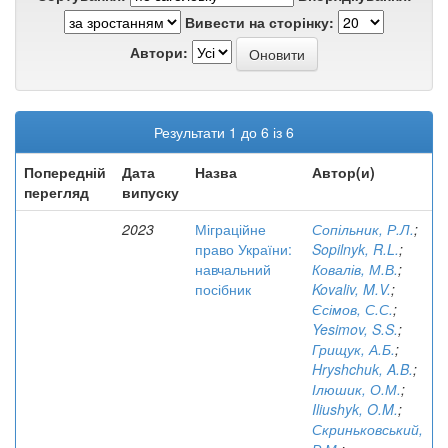
Вивести на сторінку:
Автори:
Результати 1 до 6 із 6
Попередній
Дата
Назва
Автор(и)
перегляд
випуску
2023
Міграційне
Сопільник, Р.Л.
;
право України:
Sopilnyk, R.L.
;
навчальний
Ковалів, М.В.
;
посібник
Kovaliv, M.V.
;
Єсімов, С.С.
;
Yesimov, S.S.
;
Грищук, А.Б.
;
Hryshchuk, A.B.
;
Ілюшик, О.М.
;
Iliushyk, O.M.
;
Скриньковський,