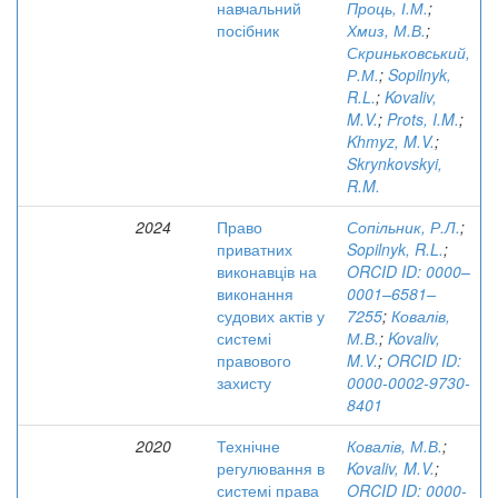
навчальний
Проць, І.М.
;
посібник
Хмиз, М.В.
;
Скриньковський,
Р.М.
;
Sopilnyk,
R.L.
;
Kovaliv,
M.V.
;
Prots, I.M.
;
Khmyz, M.V.
;
Skrynkovskyi,
R.M.
2024
Право
Сопільник, Р.Л.
;
приватних
Sopilnyk, R.L.
;
виконавців на
ORCID ID: 0000–
виконання
0001–6581–
судових актів у
7255
;
Ковалів,
системі
М.В.
;
Kovaliv,
правового
M.V.
;
ORCID ID:
захисту
0000-0002-9730-
8401
2020
Технічне
Ковалів, М.В.
;
регулювання в
Kovaliv, M.V.
;
системі права
ORCID ID: 0000-