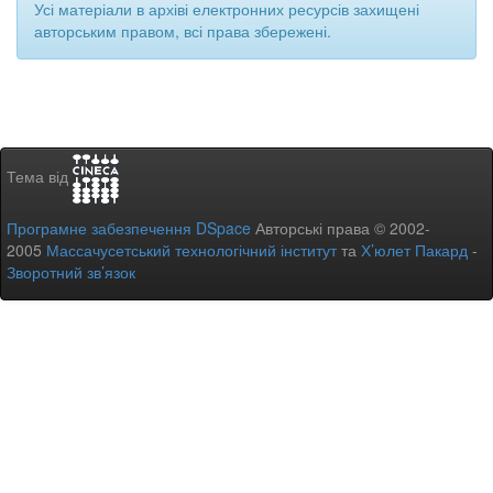
Усі матеріали в архіві електронних ресурсів захищені
авторським правом, всі права збережені.
Тема від
Програмне забезпечення DSpace
Авторські права © 2002-
2005
Массачусетський технологічний інститут
та
Х’юлет Пакард
-
Зворотний зв’язок