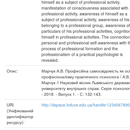
himself as a subject of professional activity,
manifestation of consciousness associated with
professional activity, awareness of himself as a
subject of professional activity, awareness of his
belonging to a professional group, awareness of
particulars of his professional activities, cognitio
himself in professional activities. The connection
personal and professional self-awareness with t
process of professional formation and the
professionalism of a practical psychologist is
revealed.
Опис:
Марчук А.В. Професійна самосвідомість як ос
професіоналізму практичного психолога / А.В.
Марчук // Науковий вісник Львівського держав
університету внутрішніх справ. Серія психолог
- 2018. - Випуск 1. - С. 132-143.
URI
http://dspace.lvduvs.edu.ua/handle/123456789
(Уніфікований
ідентифікатор
ресурсу):