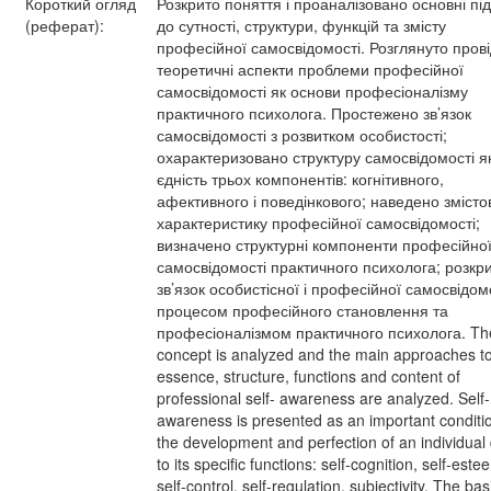
Короткий огляд
Розкрито поняття і проаналізовано основні пі
(реферат):
до сутності, структури, функцій та змісту
професійної самосвідомості. Розглянуто прові
теоретичні аспекти проблеми професійної
самосвідомості як основи професіоналізму
практичного психолога. Простежено зв’язок
самосвідомості з розвитком особистості;
охарактеризовано структуру самосвідомості я
єдність трьох компонентів: когнітивного,
афективного і поведінкового; наведено змісто
характеристику професійної самосвідомості;
визначено структурні компоненти професійно
самосвідомості практичного психолога; розкр
зв’язок особистісної і професійної самосвідомо
процесом професійного становлення та
професіоналізмом практичного психолога. Th
concept is analyzed and the main approaches to
essence, structure, functions and content of
professional self- awareness are analyzed. Self-
awareness is presented as an important conditio
the development and perfection of an individual
to its specific functions: self-cognition, self-este
self-control, self-regulation, subjectivity. The bas