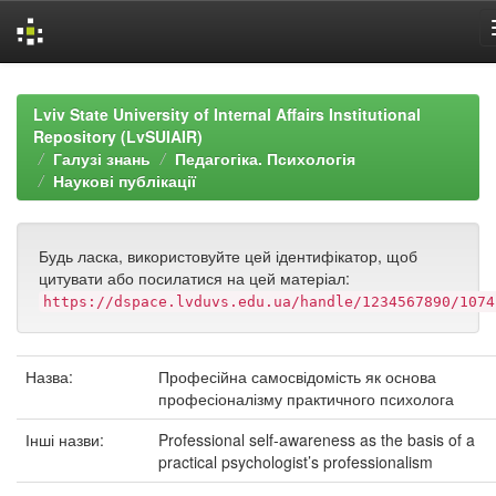
Skip
navigation
Lviv State University of Internal Affairs Institutional
Repository (LvSUIAIR)
Галузі знань
Педагогіка. Психологія
Наукові публікації
Будь ласка, використовуйте цей ідентифікатор, щоб
цитувати або посилатися на цей матеріал:
https://dspace.lvduvs.edu.ua/handle/1234567890/1074
Назва:
Професійна самосвідомість як основа
професіоналізму практичного психолога
Інші назви:
Professional self-awareness as the basis of a
practical psychologist’s professionalism