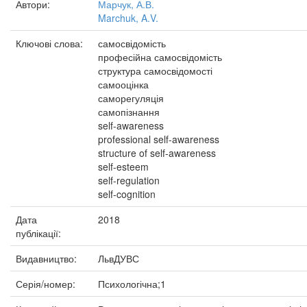
Автори:
Марчук, А.В.
Marchuk, A.V.
Ключові слова:
самосвідомість
професійна самосвідомість
структура самосвідомості
самооцінка
саморегуляція
самопізнання
self-awareness
professional self-awareness
structure of self-awareness
self-esteem
self-regulation
self-cognition
Дата
2018
публікації:
Видавництво:
ЛьвДУВС
Серія/номер:
Психологічна;1