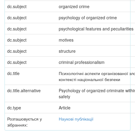
dc.subject
organized crime
dc.subject
psychology of organized crime
dc.subject
psychological features and peculiarities
dc.subject
motives
dc.subject
structure
dc.subject
criminal professionalism
dc.title
Психологічні аспекти організованої зл
контексті національної безпеки
dc.title.alternative
Psychology of organized criminate withi
safety
dc.type
Article
Розташовується у
Наукові публікації
зібраннях: