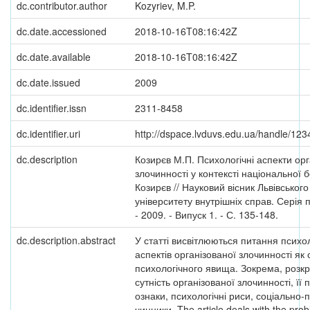
dc.contributor.author
Kozyriev, M.P.
dc.date.accessioned
2018-10-16T08:16:42Z
dc.date.available
2018-10-16T08:16:42Z
dc.date.issued
2009
dc.identifier.issn
2311-8458
dc.identifier.uri
http://dspace.lvduvs.edu.ua/handle/12
dc.description
Козирєв М.П. Психологічні аспекти орг
злочинності у контексті національної б
Козирєв // Науковий вісник Львівськог
університету внутрішніх справ. Серія 
- 2009. - Випуск 1. - С. 135-148.
dc.description.abstract
У статті висвітлюються питання психо
аспектів організованої злочинності як 
психологічного явища. Зокрема, розк
сутність організованої злочинності, її
ознаки, психологічні риси, соціально-п
чинники. The article deals with the prob