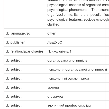
psychological aspects of organized crim
psychological phenomenon. The essenc
organized crime, its nature, peculiarities
psychological features, sociopsychologic
clarified.
dc.language.iso
other
dc.publisher
ЛьвДУВС
dc.relation.ispartofseries
Психологічна;1
dc.subject
організована злочинність
dc.subject
психологія організованої злочинності
dc.subject
психологічні ознаки і риси
dc.subject
мотиви
dc.subject
структура
dc.subject
злочинний професіоналізм