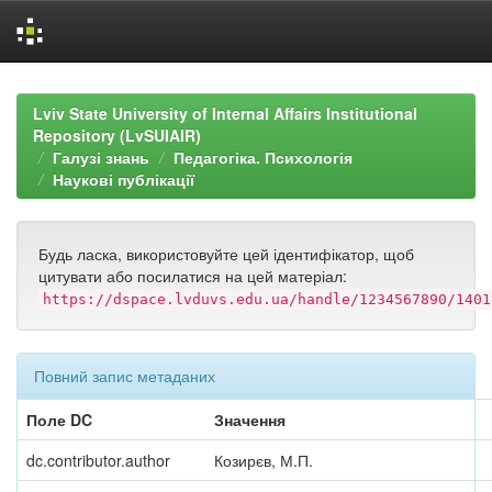
Skip
navigation
Lviv State University of Internal Affairs Institutional
Repository (LvSUIAIR)
Галузі знань
Педагогіка. Психологія
Наукові публікації
Будь ласка, використовуйте цей ідентифікатор, щоб
цитувати або посилатися на цей матеріал:
https://dspace.lvduvs.edu.ua/handle/1234567890/1401
Повний запис метаданих
Поле DC
Значення
dc.contributor.author
Козирєв, М.П.