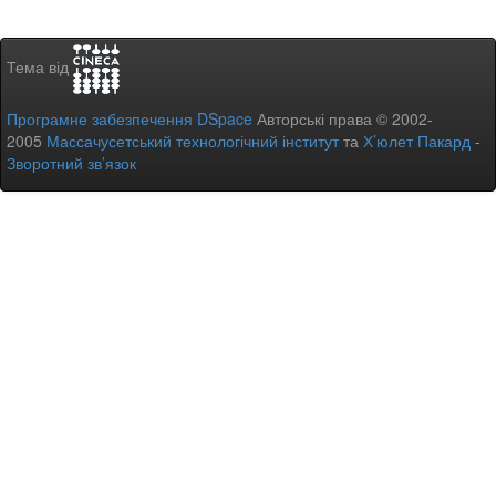
Тема від
Програмне забезпечення DSpace
Авторські права © 2002-
2005
Массачусетський технологічний інститут
та
Х’юлет Пакард
-
Зворотний зв’язок