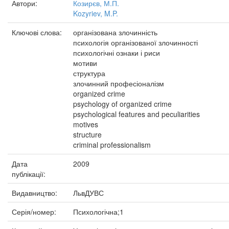
Автори:
Козирєв, М.П.
Kozyriev, M.P.
Ключові слова:
організована злочинність
психологія організованої злочинності
психологічні ознаки і риси
мотиви
структура
злочинний професіоналізм
organized crime
psychology of organized crime
psychological features and peculiarities
motives
structure
criminal professionalism
Дата
2009
публікації:
Видавництво:
ЛьвДУВС
Серія/номер:
Психологічна;1