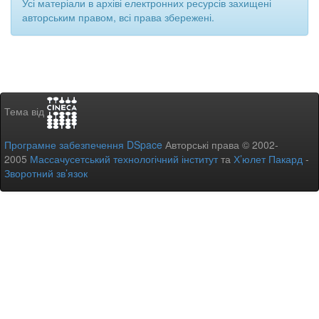
Усі матеріали в архіві електронних ресурсів захищені
авторським правом, всі права збережені.
Тема від
Програмне забезпечення DSpace
Авторські права © 2002-
2005
Массачусетський технологічний інститут
та
Х’юлет Пакард
-
Зворотний зв’язок