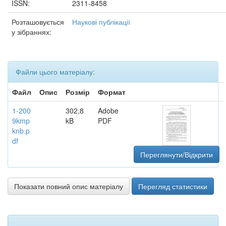
ISSN:
2311-8458
Розташовується
Наукові публікації
у зібраннях:
Файли цього матеріалу:
Файл
Опис
Розмір
Формат
1-200
302,8
Adobe
9kmp
kB
PDF
knb.p
df
Переглянути/Відкрити
Показати повний опис матеріалу
Перегляд статистики