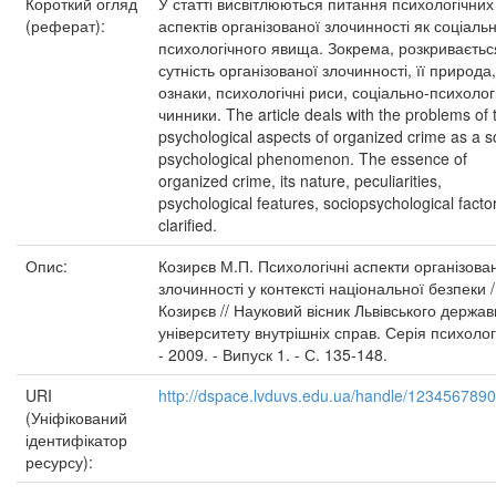
Короткий огляд
У статті висвітлюються питання психологічних
(реферат):
аспектів організованої злочинності як соціаль
психологічного явища. Зокрема, розкриваєтьс
сутність організованої злочинності, її природа,
ознаки, психологічні риси, соціально-психолог
чинники. The article deals with the problems of 
psychological aspects of organized crime as a s
psychological phenomenon. The essence of
organized crime, its nature, peculiarities,
psychological features, sociopsychological factor
clarified.
Опис:
Козирєв М.П. Психологічні аспекти організова
злочинності у контексті національної безпеки /
Козирєв // Науковий вісник Львівського держав
університету внутрішніх справ. Серія психолог
- 2009. - Випуск 1. - С. 135-148.
URI
http://dspace.lvduvs.edu.ua/handle/123456789
(Уніфікований
ідентифікатор
ресурсу):