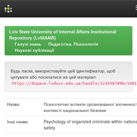
Skip
navigation
Lviv State University of Internal Affairs Institutional
Repository (LvSUIAIR)
Галузі знань
Педагогіка. Психологія
Наукові публікації
Будь ласка, використовуйте цей ідентифікатор, щоб
цитувати або посилатися на цей матеріал:
https://dspace.lvduvs.edu.ua/handle/1234567890/1401
Назва:
Психологічні аспекти організованої злочинност
контексті національної безпеки
Інші назви:
Psychology of organized criminate within nationa
safety