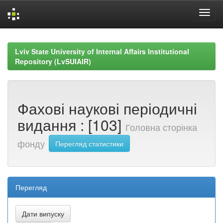
Skip
navigation
Lviv State University of Internal Affairs Institutional
Repository (LvSUIAIR)
Фахові наукові періодичні
видання : [103]
Головна сторінка
фонду
Перегляд статистики
Перегляд