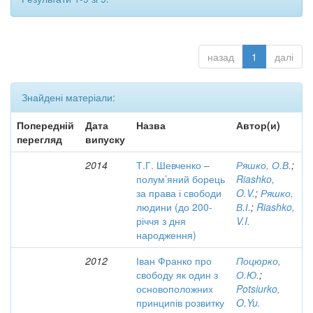
назад
1
далі
Знайдені матеріали:
Попередній
Дата
Назва
Автор(и)
перегляд
випуску
2014
Т.Г. Шевченко –
Ряшко, О.В.
;
полум’яний борець
Riashko,
за права і свободи
O.V.
;
Ряшко,
людини (до 200-
В.І.
;
Riashko,
річчя з дня
V.I.
народження)
2012
Іван Франко про
Поцюрко,
свободу як один з
О.Ю.
;
основоположних
Potsiurko,
принципів розвитку
O.Yu.