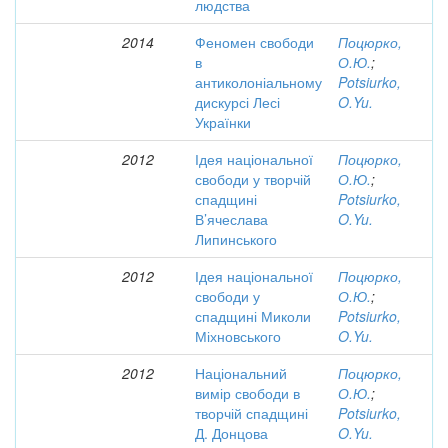
людства
2014
Феномен свободи
Поцюрко,
в
О.Ю.
;
антиколоніальному
Potsiurko,
дискурсі Лесі
O.Yu.
Українки
2012
Ідея національної
Поцюрко,
свободи у творчій
О.Ю.
;
спадщині
Potsiurko,
В’ячеслава
O.Yu.
Липинського
2012
Ідея національної
Поцюрко,
свободи у
О.Ю.
;
спадщині Миколи
Potsiurko,
Міхновського
O.Yu.
2012
Національний
Поцюрко,
вимір свободи в
О.Ю.
;
творчій спадщині
Potsiurko,
Д. Донцова
O.Yu.