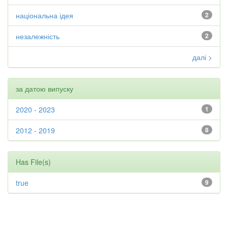
національна ідея
2
незалежність
2
далі >
за датою випуску
2020 - 2023
1
2012 - 2019
8
Has File(s)
true
9