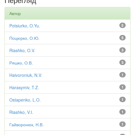
Автор
Potsiurko, O.Yu.
5
Поцюрко, О.Ю.
5
Riashko, O.V.
3
Ряшко, О.В.
3
Haivoroniuk, N.V.
1
Harasymiv, T.Z.
1
Ostapenko, L.O.
1
Riashko, V.I.
1
Гайворонюк, Н.В.
1