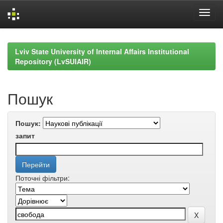
Skip
navigation
Lviv State University of Internal Affairs Institutional
Repository (LvSUIAIR)
Пошук
Пошук:
запит
Поточні фільтри: