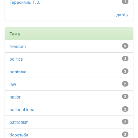
Гарасимів, Т.З.
1
далі >
Тема
freedom
9
politics
3
політика
3
law
2
nation
2
national idea
2
patriotism
2
боротьба
2