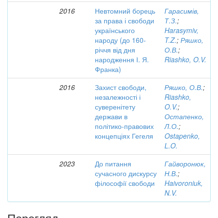
2016
Невтомний борець
Гарасимів,
за права і свободи
Т.З.
;
українського
Harasymiv,
народу (до 160-
T.Z.
;
Ряшко,
річчя від дня
О.В.
;
народження І. Я.
Riashko, O.V.
Франка)
2016
Захист свободи,
Ряшко, О.В.
;
незалежності і
Riashko,
суверенітету
O.V.
;
держави в
Остапенко,
політико-правових
Л.О.
;
концепціях Гегеля
Ostapenko,
L.O.
2023
До питання
Гайворонюк,
сучасного дискурсу
Н.В.
;
філософії свободи
Haivoroniuk,
N.V.
Перегляд