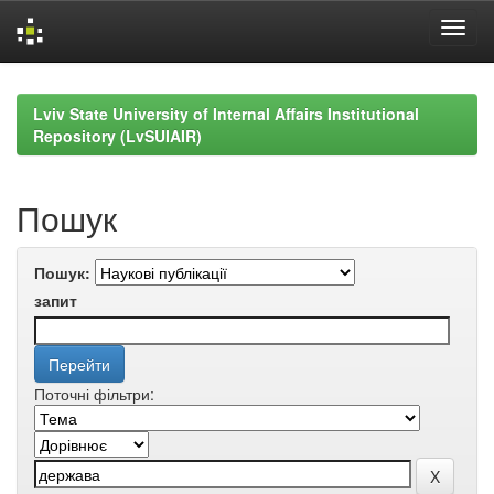
Skip
navigation
Lviv State University of Internal Affairs Institutional
Repository (LvSUIAIR)
Пошук
Пошук:
запит
Поточні фільтри: