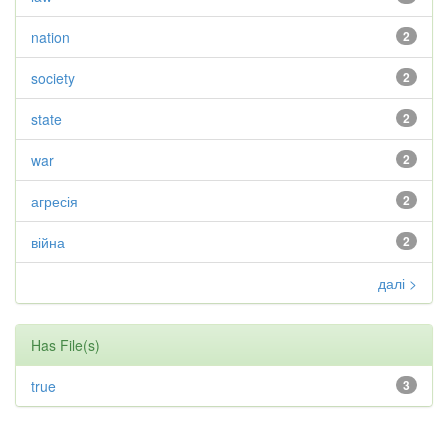
nation
2
society
2
state
2
war
2
агресія
2
війна
2
далі >
Has File(s)
true
3