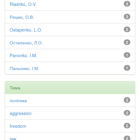
Riashko, O.V.
3
Ряшко, О.В.
3
Ostapenko, L.O.
2
Остапенко, Л.О.
2
Panonko, I.M.
1
Паньонко, І.М.
1
Тема
політика
3
aggression
2
freedom
2
law
2