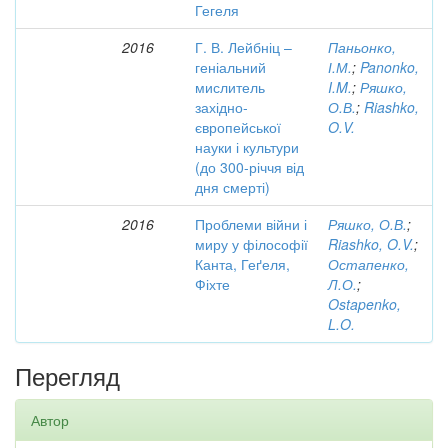
Гегеля
2016
Г. В. Лейбніц –
Паньонко,
геніальний
І.М.
;
Panonko,
мислитель
I.M.
;
Ряшко,
західно-
О.В.
;
Riashko,
європейської
O.V.
науки і культури
(до 300-річчя від
дня смерті)
2016
Проблеми війни і
Ряшко, О.В.
;
миру у філософії
Riashko, O.V.
;
Канта, Геґеля,
Остапенко,
Фіхте
Л.О.
;
Ostapenko,
L.O.
Перегляд
Автор