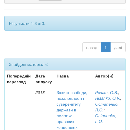
Результати 1-3 зі 3.
назад
1
далі
Знайдені матеріали:
Попередній
Дата
Назва
Автор(и)
перегляд
випуску
2016
Захист свободи,
Ряшко, О.В.
;
незалежності і
Riashko, O.V.
;
суверенітету
Остапенко,
держави в
Л.О.
;
політико-
Ostapenko,
правових
L.O.
концепціях