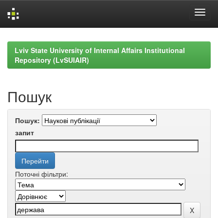
Skip
navigation
Lviv State University of Internal Affairs Institutional
Repository (LvSUIAIR)
Пошук
Пошук:
запит
Поточні фільтри: