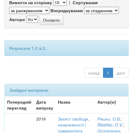
Вивести на сторінку
|
Сортування
Впорядкування
Автори
Результати 1-2 зі 2.
назад
1
далі
Знайдені матеріали:
Попередній
Дата
Назва
Автор(и)
перегляд
випуску
2016
Захист свободи,
Ряшко, О.В.
;
незалежності і
Riashko, O.V.
;
суверенітету
Остапенко,