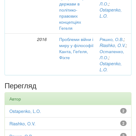
держави в
Л.О.
;
політико-
Ostapenko,
правових
L.O.
концепціях
Гегеля
2016
Проблеми війни і
Ряшко, О.В.
;
миру у філософії
Riashko, O.V.
;
Канта, Геґеля,
Остапенко,
Фіхте
Л.О.
;
Ostapenko,
L.O.
Перегляд
Автор
Ostapenko, L.O.
2
Riashko, O.V.
2
2