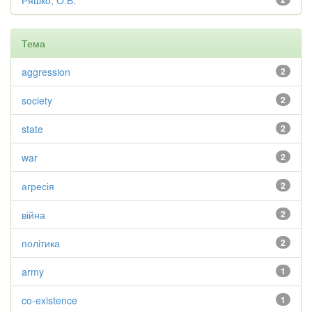
Ряшко, О.В.
Тема
aggression
2
society
2
state
2
war
2
агресія
2
війна
2
політика
2
army
1
co-existence
1