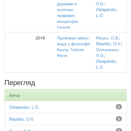
держави в
Л.О.
;
політико-
Ostapenko,
правових
L.O.
концепціях
Гегеля
2016
Проблеми війни і
Ряшко, О.В.
;
миру у філософії
Riashko, O.V.
;
Канта, Геґеля,
Остапенко,
Фіхте
Л.О.
;
Ostapenko,
L.O.
Перегляд
Автор
Ostapenko, L.O.
2
Riashko, O.V.
2
2