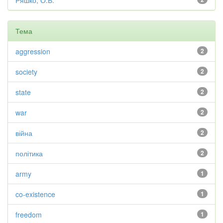
Ряшко, О.В.
Тема
aggression
2
society
2
state
2
war
2
війна
2
політика
2
army
1
co-existence
1
freedom
1