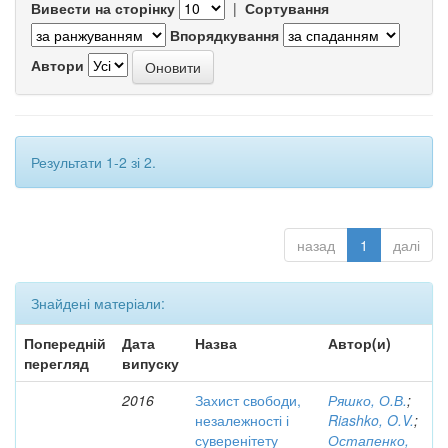
Вивести на сторінку
|
Сортування
Впорядкування
Автори
Результати 1-2 зі 2.
назад
1
далі
Знайдені матеріали:
Попередній
Дата
Назва
Автор(и)
перегляд
випуску
2016
Захист свободи,
Ряшко, О.В.
;
незалежності і
Riashko, O.V.
;
суверенітету
Остапенко,