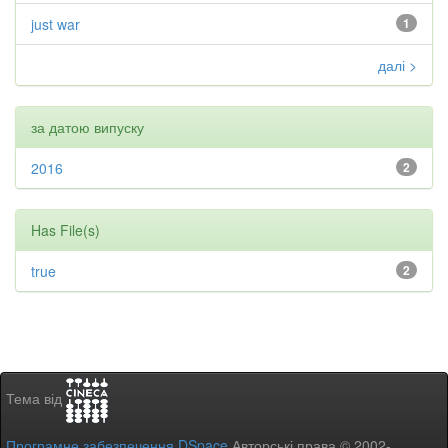
just war
1
далі >
за датою випуску
2016
2
Has File(s)
true
2
Тема від
Програмне забезпечення DSpace
Авторські права © 2002-