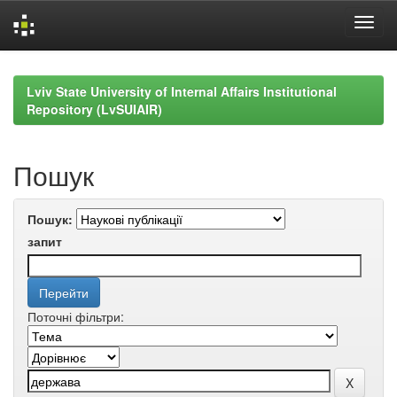
Skip
navigation
Lviv State University of Internal Affairs Institutional
Repository (LvSUIAIR)
Пошук
Пошук:
запит
Поточні фільтри: