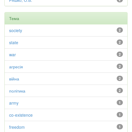
Ряшко, О.В.
Тема
society
2
state
2
war
2
агресія
2
війна
2
політика
2
army
1
co-existence
1
freedom
1