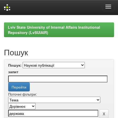
Skip
navigation
Lviv State University of Internal Affairs Institutional
Repository (LvSUIAIR)
Пошук
Пошук:
запит
Поточні фільтри: