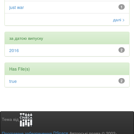
just war
1
далі >
за датою випуску
2016
2
Has File(s)
true
2
Тема від
Програмне забезпечення DSpace
Авторські права © 2002-