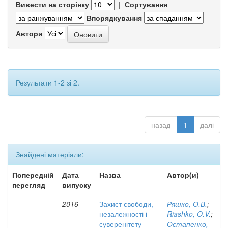
Вивести на сторінку
|
Сортування
Впорядкування
Автори
Результати 1-2 зі 2.
назад
1
далі
Знайдені матеріали:
Попередній
Дата
Назва
Автор(и)
перегляд
випуску
2016
Захист свободи,
Ряшко, О.В.
;
незалежності і
Riashko, O.V.
;
суверенітету
Остапенко,