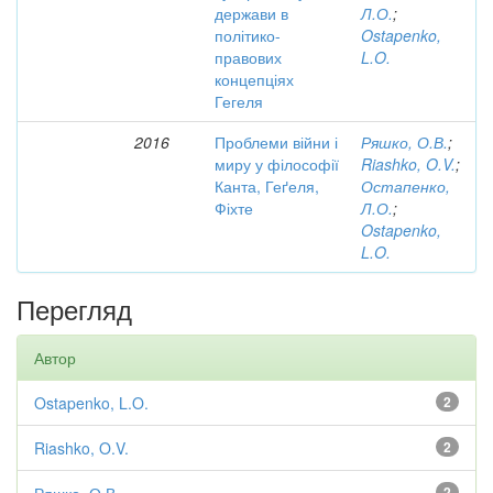
держави в
Л.О.
;
політико-
Ostapenko,
правових
L.O.
концепціях
Гегеля
2016
Проблеми війни і
Ряшко, О.В.
;
миру у філософії
Riashko, O.V.
;
Канта, Геґеля,
Остапенко,
Фіхте
Л.О.
;
Ostapenko,
L.O.
Перегляд
Автор
Ostapenko, L.O.
2
Riashko, O.V.
2
2