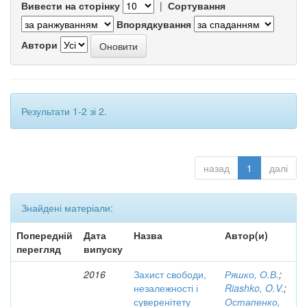
Вивести на сторінку
|
Сортування
Впорядкування
Автори
Результати 1-2 зі 2.
назад
1
далі
Знайдені матеріали:
Попередній
Дата
Назва
Автор(и)
перегляд
випуску
2016
Захист свободи,
Ряшко, О.В.
;
незалежності і
Riashko, O.V.
;
суверенітету
Остапенко,