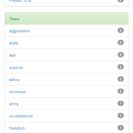
Ряшко, О.В.
Тема
aggression
2
state
2
war
2
агресія
2
війна
2
політика
2
army
1
co-existence
1
freedom
1