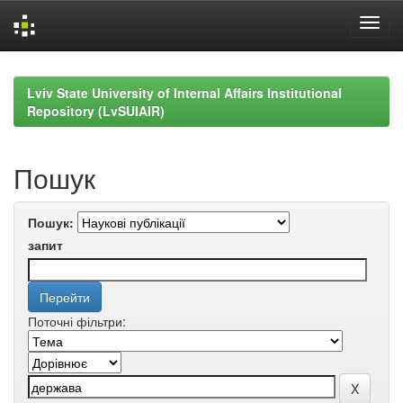
Skip
navigation
Lviv State University of Internal Affairs Institutional
Repository (LvSUIAIR)
Пошук
Пошук:
запит
Поточні фільтри: