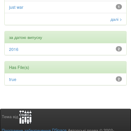
just war
1
далі >
за датою випуску
2016
2
Has File(s)
true
2
Тема від
Програмне забезпечення DSpace
Авторські права © 2002-