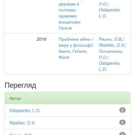
держави в
Л.О.
;
політико-
Ostapenko,
правових
L.O.
концепціях
Гегеля
2016
Проблеми війни і
Ряшко, О.В.
;
миру у філософії
Riashko, O.V.
;
Канта, Геґеля,
Остапенко,
Фіхте
Л.О.
;
Ostapenko,
L.O.
Перегляд
Автор
Ostapenko, L.O.
2
Riashko, O.V.
2
2