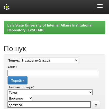
Skip
navigation
Lviv State University of Internal Affairs Institutional
Repository (LvSUIAIR)
Пошук
Пошук:
запит
Поточні фільтри: