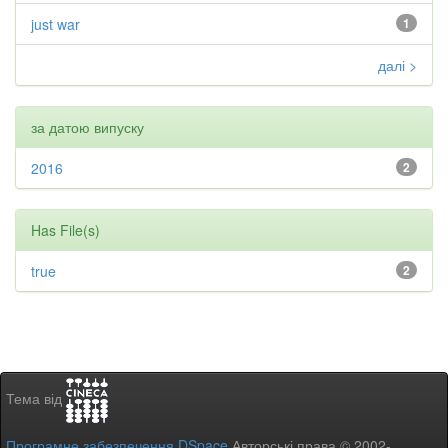
just war
1
далі >
за датою випуску
2016
2
Has File(s)
true
2
Тема від
Програмне забезпечення DSpace
Авторські права © 2002-