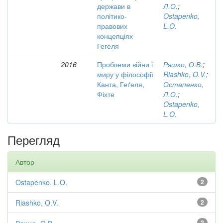
держави в
Л.О.
;
політико-
Ostapenko,
правових
L.O.
концепціях
Гегеля
2016
Проблеми війни і
Ряшко, О.В.
;
миру у філософії
Riashko, O.V.
;
Канта, Геґеля,
Остапенко,
Фіхте
Л.О.
;
Ostapenko,
L.O.
Перегляд
Автор
Ostapenko, L.O.
2
Riashko, O.V.
2
2