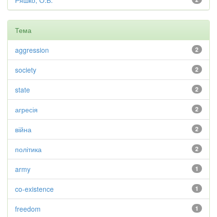
Ряшко, О.В.
Тема
aggression
2
society
2
state
2
агресія
2
війна
2
політика
2
army
1
co-existence
1
freedom
1