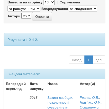
Вивести на сторінку
|
Сортування
Впорядкування
Автори
Результати 1-2 зі 2.
назад
1
далі
Знайдені матеріали:
Попередній
Дата
Назва
Автор(и)
перегляд
випуску
2016
Захист свободи,
Ряшко, О.В.
;
незалежності і
Riashko, O.V.
;
суверенітету
Остапенко,