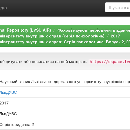
ідка
ional Repository (LvSUIAIR)
Фахові наукові періодичні видання
іверситету внутрішніх справ (серія психологічна)
2017
іверситету внутрішніх справ: Серія психологічна. Випуск 2, 2
щоб цитувати або посилатися на цей матеріал:
https://dspace.lv
Науковий вісник Львівського державного університету внутрішніх спр
ЛьвДУВС
2017
ЛьвДУВС
Серія юридична;2