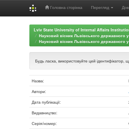
Головна сторінка
Перегляд
Дов
Skip
navigation
Lviv State University of Internal Affairs Institut
Науковий вісник Львівського державного ун
Науковий вісник Львівського державного ун
Будь ласка, використовуйте цей ідентифікатор, 
Назва:
Автори:
Дата публікації:
Видавництво:
Серія/номер: