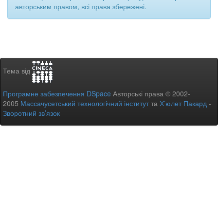
авторським правом, всі права збережені.
Тема від
Програмне забезпечення DSpace
Авторські права © 2002-
2005
Массачусетський технологічний інститут
та
Х’юлет Пакард
-
Зворотний зв’язок