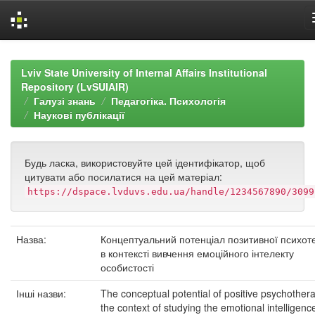
Skip
navigation
Lviv State University of Internal Affairs Institutional
Repository (LvSUIAIR)
Галузі знань
Педагогіка. Психологія
Наукові публікації
Будь ласка, використовуйте цей ідентифікатор, щоб
цитувати або посилатися на цей матеріал:
https://dspace.lvduvs.edu.ua/handle/1234567890/3099
Назва:
Концептуальний потенціал позитивної психоте
в контексті вивчення емоційного інтелекту
особистості
Інші назви:
The conceptual potential of positive psychothera
the context of studying the emotional intelligenc