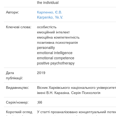
the individual
Автори:
Карпенко, Є.В.
Karpenko, Ye.V.
Ключові слова:
особистість
емоційний інтелект
емоційна компетентність
позитивна психотерапія
personality
emotional intelligence
emotional competence
positive psychotherapy
Дата
2019
публікації:
Видавництво:
Вісник Харківського національного університе
імені В.Н. Каразіна. Серія Психологія
Серія/номер:
;66
Короткий огляд
У статті проаналізовано концептуальний поте