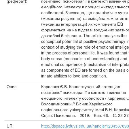
(реферат):
позитивної психотерапії в контексті вивчення 
емоційного інтелекту в процесі життєдіяльност
особистості. З'ясовано, що організмічне чуття
(механізм розуміння) та емоційна компетентн
(механізм інтерпретації) як компоненти EQ
формуються на на підставі вроджених здатно
до любові й пізнання. The article analyzes the
conceptual potential of positive psychotherapy i
context of studying the role of emotional intellig
in the process of personal life. It was found that
body sense (mechanism of understanding) and
emotional competence (mechanism of interpreta
as components of EQ are formed on the basis o
innate abilities to love and cognition.
Опис:
Карпенко Є.В. Концептуальний потенціал
позитивної психотерапії в контексті вивчення
емоційного інтелекту особистості / Карпенко 
Володимирович // Вісник Харківського
національного університету імені В.Н. Каразіна
Серія: Психологія. - 2019. - Вип. 66. - С. 23-27
URI
http://dspace.lvduvs.edu.ua/handle/123456789