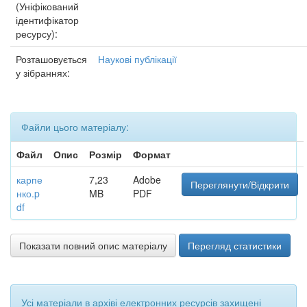
(Уніфікований
ідентифікатор
ресурсу):
Розташовується
Наукові публікації
у зібраннях:
Файли цього матеріалу:
Файл
Опис
Розмір
Формат
карпе
7,23
Adobe
Переглянути/Відкрити
нко.p
MB
PDF
df
Показати повний опис матеріалу
Перегляд статистики
Усі матеріали в архіві електронних ресурсів захищені