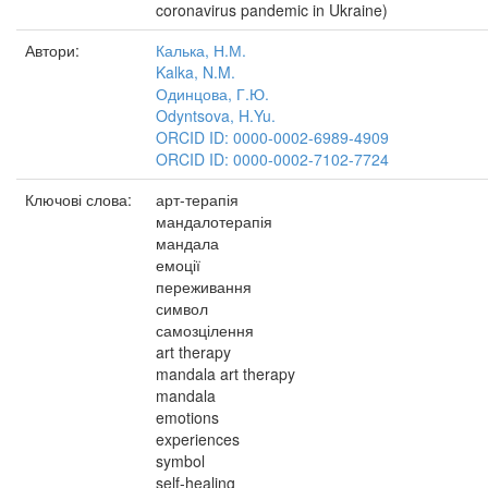
coronavirus pandemic in Ukraine)
Автори:
Калька, Н.М.
Kalka, N.M.
Одинцова, Г.Ю.
Odyntsova, H.Yu.
ORCID ID: 0000-0002-6989-4909
ORCID ID: 0000-0002-7102-7724
Ключові слова:
арт-терапія
мандалотерапія
мандала
емоції
переживання
символ
самозцілення
art therapy
mandala art therapy
mandala
emotions
experiences
symbol
self-healing