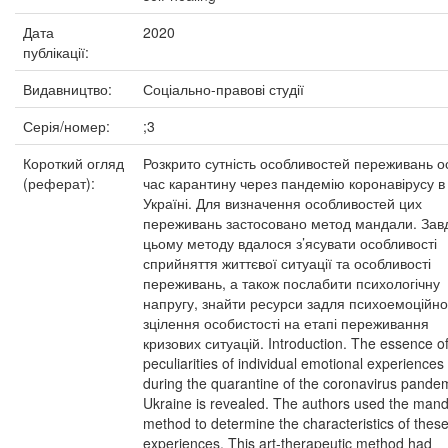
Дата
2020
публікації:
Видавництво:
Соціально-правові студії
Серія/номер:
;3
Короткий огляд
Розкрито сутність особливостей переживань ос
(реферат):
час карантину через пандемію коронавірусу в
Україні. Для визначення особливостей цих
переживань застосовано метод мандали. Зав
цьому методу вдалося з’ясувати особливості
сприйняття життєвої ситуації та особливості
переживань, а також послабити психологічну
напругу, знайти ресурси задля психоемоційно
зцілення особистості на етапі переживання
кризових ситуацій. Introduction. The essence of
peculiarities of individual emotional experiences
during the quarantine of the coronavirus pandem
Ukraine is revealed. The authors used the man
method to determine the characteristics of thes
experiences. This art-therapeutic method had