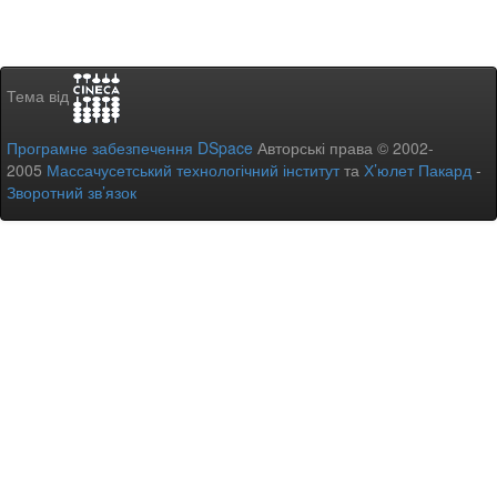
Тема від
Програмне забезпечення DSpace
Авторські права © 2002-
2005
Массачусетський технологічний інститут
та
Х’юлет Пакард
-
Зворотний зв’язок