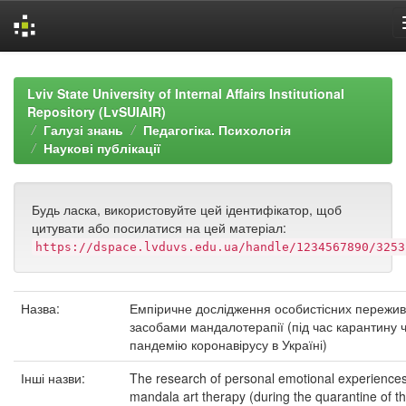
Skip
navigation
Lviv State University of Internal Affairs Institutional
Repository (LvSUIAIR)
Галузі знань
Педагогіка. Психологія
Наукові публікації
Будь ласка, використовуйте цей ідентифікатор, щоб
цитувати або посилатися на цей матеріал:
https://dspace.lvduvs.edu.ua/handle/1234567890/3253
Назва:
Емпіричне дослідження особистісних пережи
засобами мандалотерапії (під час карантину 
пандемію коронавірусу в Україні)
Інші назви:
The research of personal emotional experience
mandala art therapy (during the quarantine of t