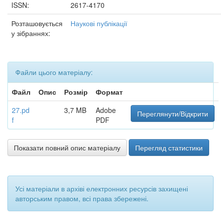
ISSN:
2617-4170
Розташовується
Наукові публікації
у зібраннях:
Файли цього матеріалу:
Файл
Опис
Розмір
Формат
27.pd
3,7 MB
Adobe
Переглянути/Відкрити
f
PDF
Показати повний опис матеріалу
Перегляд статистики
Усі матеріали в архіві електронних ресурсів захищені
авторським правом, всі права збережені.