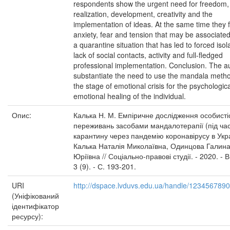
respondents show the urgent need for freedom, 
realization, development, creativity and the
implementation of ideas. At the same time they f
anxiety, fear and tension that may be associated
a quarantine situation that has led to forced isol
lack of social contacts, activity and full-ﬂedged
professional implementation. Conclusion. The a
substantiate the need to use the mandala metho
the stage of emotional crisis for the psychologic
emotional healing of the individual.
Опис:
Калька Н. М. Емпіричне дослідження особисті
переживань засобами мандалотерапії (під ча
карантину через пандемію коронавірусу в Украї
Калька Наталія Миколаївна, Одинцова Галин
Юріївна // Соціально-правові студії. - 2020. - 
3 (9). - С. 193-201.
URI
http://dspace.lvduvs.edu.ua/handle/123456789
(Уніфікований
ідентифікатор
ресурсу):